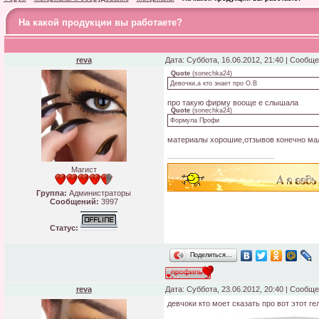
На какой продукции вы работаете?
reva
Дата: Суббота, 16.06.2012, 21:40 | Сообщ
Quote
(
sonechka24
)
Девочки,а кто знает про О.В
про такую фирму вооще е слышала
Quote
(
sonechka24
)
Формула Профи
материалы хорошие,отзывов конечно мал
Магист
Группа:
Администраторы
Сообщений:
3997
Статус:
Поделиться…
reva
Дата: Суббота, 23.06.2012, 20:40 | Сообщ
девчоки кто моет сказать про вот этот ге