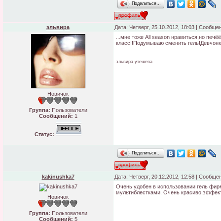
Поделиться…
эльвира
Дата: Четверг, 25.10.2012, 18:03 | Сообще
...мне тоже All season нравиться,но печё
класс!!Подумываю сменить гель!Девчонки
эльвира утешева
Новичок
Группа:
Пользователи
Сообщений:
1
Статус:
Поделиться…
kakinushka7
Дата: Четверг, 20.12.2012, 12:58 | Сообще
Очень удобен в использовании гель фирм
мультиблестками. Очень красиво,эффек
Новичок
Группа:
Пользователи
Сообщений:
5