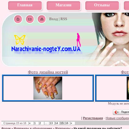
Главная
Магазин
Отзывы
Вход
|
RSS
Фото дизайна ногтей
Фот
Модуль не акти
Подел
[
Регистрация
·
Новые сообще
15
Страница
15
из
16
«
1
2
…
13
14
16
»
Форум
»
Материалы и оборудование
»
Материалы
»
На какой продукции вы работаете?