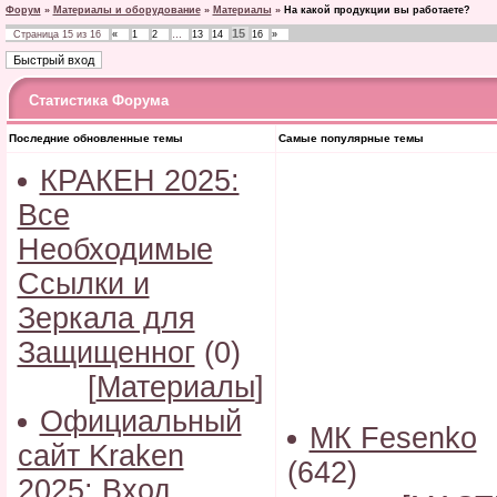
Форум
»
Материалы и оборудование
»
Материалы
»
На какой продукции вы работаете?
15
Страница
15
из
16
«
1
2
…
13
14
16
»
Статистика Форума
Последние обновленные темы
Самые популярные темы
КРАКЕН 2025:
Все
Необходимые
Ссылки и
Зеркала для
Защищенног
(0)
[
Материалы
]
Официальный
МК Fesenko
сайт Kraken
(642)
2025: Вход,