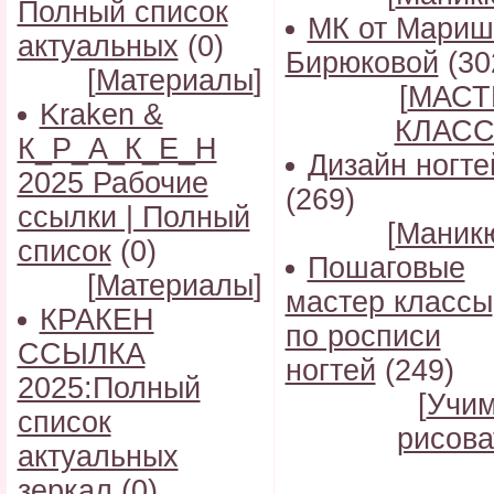
Полный список
МК от Мариш
актуальных
(0)
Бирюковой
(30
[
Материалы
]
[
МАСТ
Kraken &
КЛАС
К_Р_А_К_Е_Н
Дизайн ногте
2025 Рабочие
(269)
ссылки | Полный
[
Маник
список
(0)
Пошаговые
[
Материалы
]
мастер классы
КРАКЕН
по росписи
ССЫЛКА
ногтей
(249)
2025:Полный
[
Учи
список
рисова
актуальных
зеркал
(0)