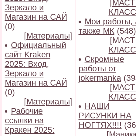
[
МАСТ
Зеркало и
КЛАС
Магазин на САЙ
Мои работы, 
(0)
также МК
(548)
[
Материалы
]
[
МАСТ
Официальный
КЛАС
сайт Kraken
Скромные
2025: Вход,
работы от
Зеркало и
jokermanka
(39
Магазин на САЙ
[
МАСТ
(0)
КЛАС
[
Материалы
]
НАШИ
Рабочие
РИСУНКИ НА
ссылки на
НОГТЯХ!!!!
(36
Кракен 2025:
[
Маник