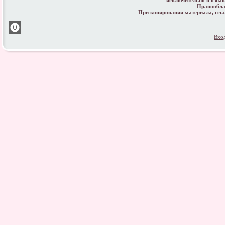
исключительно в озна
Правообла
При копировании материала, сс
Вхо