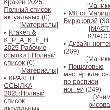
Кракен 2025:
[
Маник
Полный список
МК от Мариш
актуальных
(0)
Бирюковой
(30
[
Материалы
]
[
МАСТ
Kraken &
КЛАС
К_Р_А_К_Е_Н
Дизайн ногте
2025 Рабочие
(269)
ссылки | Полный
[
Маник
список
(0)
Пошаговые
[
Материалы
]
мастер классы
КРАКЕН
по росписи
ССЫЛКА
ногтей
(249)
2025:Полный
[
Учи
список
рисова
актуальных