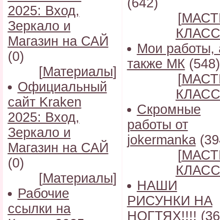
(642)
2025: Вход,
[
МАСТ
Зеркало и
КЛАС
Магазин на САЙ
Мои работы, 
(0)
также МК
(548)
[
Материалы
]
[
МАСТ
Официальный
КЛАС
сайт Kraken
Скромные
2025: Вход,
работы от
Зеркало и
jokermanka
(39
Магазин на САЙ
[
МАСТ
(0)
КЛАС
[
Материалы
]
НАШИ
Рабочие
РИСУНКИ НА
ссылки на
НОГТЯХ!!!!
(36