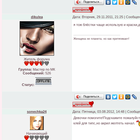
Поделиться…
dikulea
Дата: Вторник, 29.11.2011, 21:25 | Сообще
я тож блёстки чаще использую и краски,
Женщина не планета, но как притягивает!
Житель форума
Группа:
Мастер по МК
Сообщений:
526
Статус:
Поделиться…
sonechka24
Дата: Пятница, 03.08.2012, 14:48 | Сообщ
Девочки помогите!Подскажите пожалуйста 
клей для типс,но акрил желтеть начал.
Начинающий