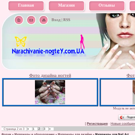
Главная
Магазин
Отзывы
Вход
|
RSS
Фото дизайна ногтей
Фот
Модуль не акти
Подел
[
Регистрация
·
Новые сообще
2
Страница
2
из
3
«
1
3
»
Форум
»
Материалы и оборудование
»
Материалы для дизайна
»
Материалы для Nail Art