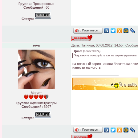
Группа:
Проверенные
Сообщений:
60
Статус:
Поделиться…
reva
Дата: Пятница, 03.08.2012, 14:55 | Сообщ
Quote
(
sonechka24
)
Подскажите пожалуйста как на акрил укреплять б
на влажный акрил наноси блесточки,слюд
нанести на ноготь
Магист
Группа:
Администраторы
Сообщений:
3997
Статус:
Поделиться…