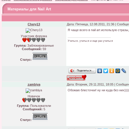
Материалы для Nail Art
Chery13
Дата: Пятница, 12.08.2011, 21:36 | Сообщ
Я чаще всего в nail art использую стра
Участник форума
Учиться, учиться и еще раз учиться
Группа:
Заблокированные
Сообщений:
59
Статус:
Поделиться…
zambiya
Дата: Вторник, 29.11.2011, 18:05 | Сообще
Обожаю блесточки! ну ни куда без них))))
Новичок
Группа:
Пользователи
Сообщений:
5
Статус: