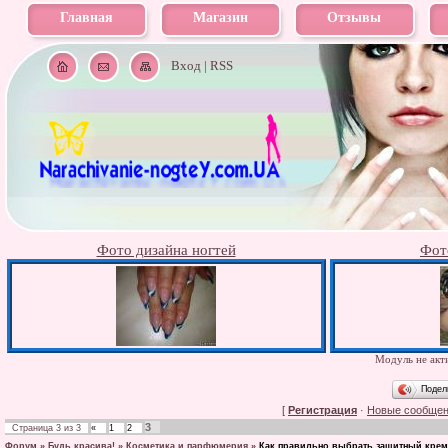
Главная
Магазин
Отзывы
Вход
|
RSS
Фото дизайна ногтей
Фот
Модуль не акти
Подел
[
Регистрация
·
Новые сообще
3
Страница
3
из
3
«
1
2
Форум
»
Будь красива!
»
Косметика и парфюмерия
»
Как правильно выбрать защитный крем