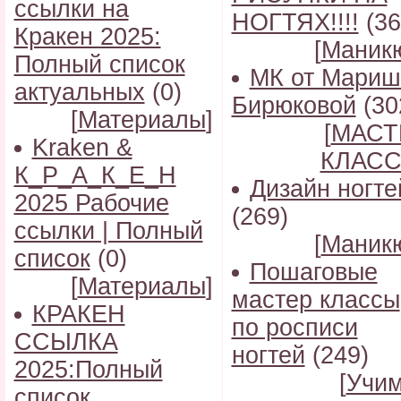
ссылки на
НОГТЯХ!!!!
(36
Кракен 2025:
[
Маник
Полный список
МК от Мариш
актуальных
(0)
Бирюковой
(30
[
Материалы
]
[
МАСТ
Kraken &
КЛАС
К_Р_А_К_Е_Н
Дизайн ногте
2025 Рабочие
(269)
ссылки | Полный
[
Маник
список
(0)
Пошаговые
[
Материалы
]
мастер классы
КРАКЕН
по росписи
ССЫЛКА
ногтей
(249)
2025:Полный
[
Учи
список