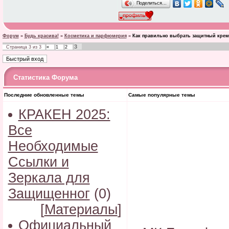
Поделиться…
Форум
»
Будь красива!
»
Косметика и парфюмерия
»
Как правильно выбрать защитный крем
3
Страница
3
из
3
«
1
2
Статистика Форума
Последние обновленные темы
Самые популярные темы
КРАКЕН 2025:
Все
Необходимые
Ссылки и
Зеркала для
Защищенног
(0)
[
Материалы
]
Официальный