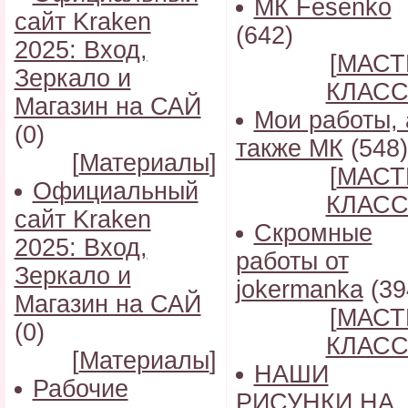
МК Fesenko
сайт Kraken
(642)
2025: Вход,
[
МАСТ
Зеркало и
КЛАС
Магазин на САЙ
Мои работы, 
(0)
также МК
(548)
[
Материалы
]
[
МАСТ
Официальный
КЛАС
сайт Kraken
Скромные
2025: Вход,
работы от
Зеркало и
jokermanka
(39
Магазин на САЙ
[
МАСТ
(0)
КЛАС
[
Материалы
]
НАШИ
Рабочие
РИСУНКИ НА