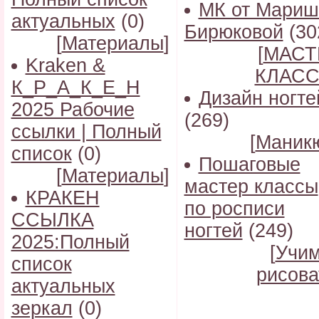
МК от Мариш
актуальных
(0)
Бирюковой
(30
[
Материалы
]
[
МАСТ
Kraken &
КЛАС
К_Р_А_К_Е_Н
Дизайн ногте
2025 Рабочие
(269)
ссылки | Полный
[
Маник
список
(0)
Пошаговые
[
Материалы
]
мастер классы
КРАКЕН
по росписи
ССЫЛКА
ногтей
(249)
2025:Полный
[
Учи
список
рисова
актуальных
зеркал
(0)