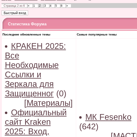
2
Страница
2
из
6
«
1
3
4
5
6
»
Статистика Форума
Последние обновленные темы
Самые популярные темы
КРАКЕН 2025:
Все
Необходимые
Ссылки и
Зеркала для
Защищенног
(0)
[
Материалы
]
Официальный
МК Fesenko
сайт Kraken
(642)
2025: Вход,
[
МАСТ