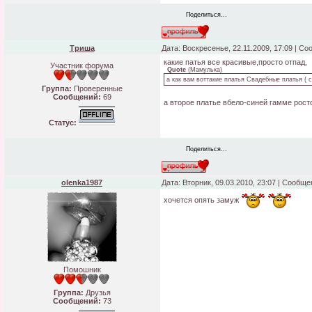
Поделиться…
Триша
Дата: Воскресенье, 22.11.2009, 17:09 | С
какие патья все красивые,просто отпад,
Участник форума
Quote
(
Мамулька
)
а как вам воттакие платья Свадебные платья ( с
Группа:
Проверенные
Сообщений:
69
а второе платье вбело-синей гамме рост
Статус:
Поделиться…
olenka1987
Дата: Вторник, 09.03.2010, 23:07 | Сообщ
хочется опять замуж
Помошник
Группа:
Друзья
Сообщений:
73