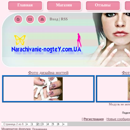
Главная
Магазин
Отзывы
Вход
|
RSS
Фото дизайна ногтей
Фот
Модуль не акти
Подел
[
Регистрация
·
Новые сообще
2
Страница
2
из
6
«
1
3
4
5
6
»
Модератор форума:
Познавашка