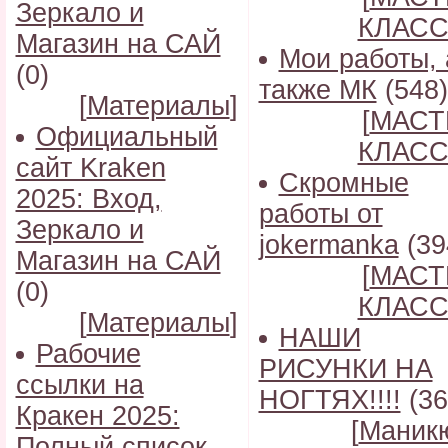
Зеркало и
КЛАС
Магазин на САЙ
Мои работы, 
(0)
также МК
(548)
[
Материалы
]
[
МАСТ
Официальный
КЛАС
сайт Kraken
Скромные
2025: Вход,
работы от
Зеркало и
jokermanka
(39
Магазин на САЙ
[
МАСТ
(0)
КЛАС
[
Материалы
]
НАШИ
Рабочие
РИСУНКИ НА
ссылки на
НОГТЯХ!!!!
(36
Кракен 2025:
[
Маник
Полный список