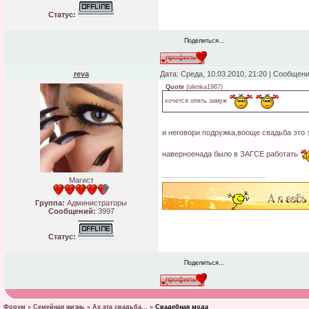
Статус:
Поделиться…
reva
Дата: Среда, 10.03.2010, 21:20 | Сообщен
Quote
(
olenka1987
)
хочется опять замуж
и неговори подружка,вооще свадьба это
наверноенада было в ЗАГСЕ работать
Магист
Группа:
Администраторы
Сообщений:
3997
Статус:
Поделиться…
Форум
»
Семейная жизнь
»
Ах,эта свадьба...
»
Свадебная мода