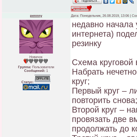
Поделиться…
pennny
Дата: Понедельник, 26.08.2019, 13:06 | С
недавно начала 
интернета) поде
резинку
Новичок
Схема круговой 
Группа:
Пользователи
Набрать нечетно
Сообщений:
1
круг;
Статус:
Первый круг – ли
повторить снова
Второй круг – н
провязать две в
продолжать до к