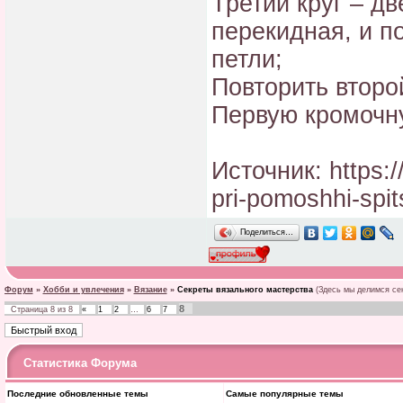
Третий круг – д
перекидная, и п
петли;
Повторить второй
Первую кромочну
Источник: https:
pri-pomoshhi-spit
Поделиться…
Форум
»
Хобби и увлечения
»
Вязание
»
Секреты вязального мастерства
(Здесь мы делимся се
8
Страница
8
из
8
«
1
2
…
6
7
Статистика Форума
Последние обновленные темы
Самые популярные темы