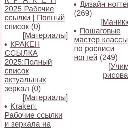
К_Р_А_К_Е_Н
Дизайн ногте
2025 Рабочие
(269)
ссылки | Полный
[
Маник
список
(0)
Пошаговые
[
Материалы
]
мастер классы
КРАКЕН
по росписи
ССЫЛКА
ногтей
(249)
2025:Полный
[
Учи
список
рисова
актуальных
зеркал
(0)
[
Материалы
]
Kraken:
Рабочие ссылки
и зеркала на