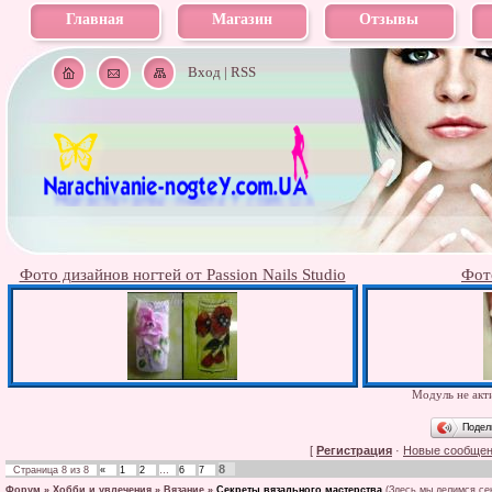
Главная
Магазин
Отзывы
Вход
|
RSS
Фото дизайнов ногтей от Passion Nails Studio
Фот
Модуль не акти
Подел
[
Регистрация
·
Новые сообще
8
Страница
8
из
8
«
1
2
…
6
7
Форум
»
Хобби и увлечения
»
Вязание
»
Секреты вязального мастерства
(Здесь мы делимся се