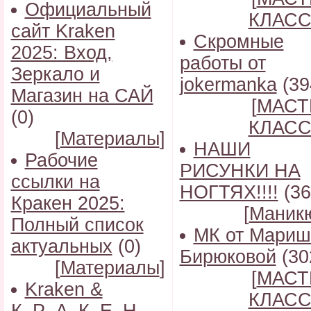
Официальный
КЛАС
сайт Kraken
Скромные
2025: Вход,
работы от
Зеркало и
jokermanka
(39
Магазин на САЙ
[
МАСТ
(0)
КЛАС
[
Материалы
]
НАШИ
Рабочие
РИСУНКИ НА
ссылки на
НОГТЯХ!!!!
(36
Кракен 2025:
[
Маник
Полный список
МК от Мариш
актуальных
(0)
Бирюковой
(30
[
Материалы
]
[
МАСТ
Kraken &
КЛАС