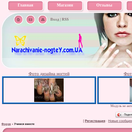
Главная
Магазин
Отзывы
Вход
|
RSS
Фото дизайна ногтей
Фот
Модуль не акти
Подел
[
Регистрация
·
Новые сообще
Форум
»
Учимся вместе