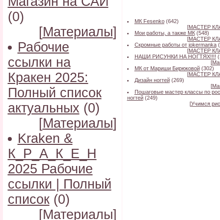
Магазин на САЙ
(0)
МК Fesenko
(642)
[
МАСТЕР К
[
Материалы
]
Мои работы, а также МК
(548)
[
МАСТЕР К
Рабочие
Скромные работы от jokermanka
[
МАСТЕР К
НАШИ РИСУНКИ НА НОГТЯХ!!!!
(
ссылки на
[
Ма
МК от Мариши Бирюковой
(302)
Кракен 2025:
[
МАСТЕР К
Дизайн ногтей
(269)
[
Ма
Полный список
Пошаговые мастер классы по ро
ногтей
(249)
актуальных
(0)
[
Учимся рис
[
Материалы
]
Kraken &
К_Р_А_К_Е_Н
2025 Рабочие
ссылки | Полный
список
(0)
[
Материалы
]