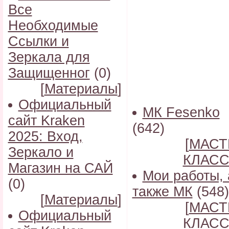
Все
Необходимые
Ссылки и
Зеркала для
Защищенног
(0)
[
Материалы
]
Официальный
МК Fesenko
сайт Kraken
(642)
2025: Вход,
[
МАСТ
Зеркало и
КЛАС
Магазин на САЙ
Мои работы, 
(0)
также МК
(548)
[
Материалы
]
[
МАСТ
Официальный
КЛАС