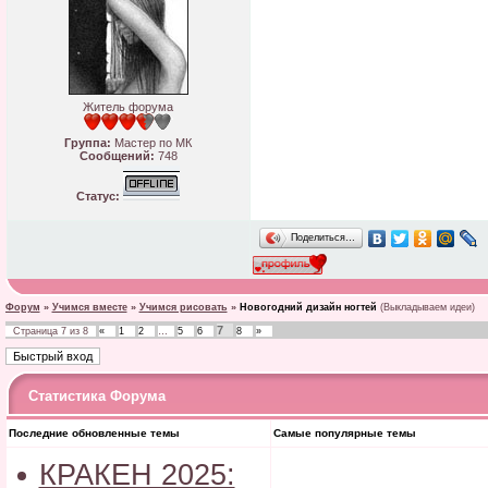
Житель форума
Группа:
Мастер по МК
Сообщений:
748
Статус:
Поделиться…
Форум
»
Учимся вместе
»
Учимся рисовать
»
Новогодний дизайн ногтей
(Выкладываем идеи)
7
Страница
7
из
8
«
1
2
…
5
6
8
»
Статистика Форума
Последние обновленные темы
Самые популярные темы
КРАКЕН 2025: