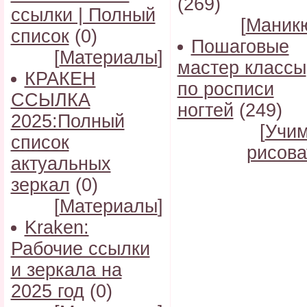
(269)
ссылки | Полный
[
Маник
список
(0)
Пошаговые
[
Материалы
]
мастер классы
КРАКЕН
по росписи
ССЫЛКА
ногтей
(249)
2025:Полный
[
Учи
список
рисова
актуальных
зеркал
(0)
[
Материалы
]
Kraken:
Рабочие ссылки
и зеркала на
2025 год
(0)