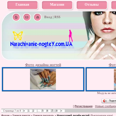
Главная
Магазин
Отзывы
Вход
|
RSS
Фото дизайна ногтей
Фот
Модуль не акти
Подел
[
Регистрация
·
Новые сообще
7
Страница
7
из
8
«
1
2
…
5
6
8
»
Форум
»
Учимся вместе
»
Учимся рисовать
»
Новогодний дизайн ногтей
(Выкладываем идеи)