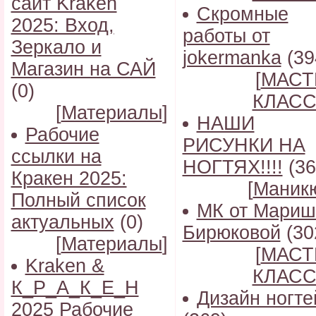
сайт Kraken
Скромные
2025: Вход,
работы от
Зеркало и
jokermanka
(39
Магазин на САЙ
[
МАСТ
(0)
КЛАС
[
Материалы
]
НАШИ
Рабочие
РИСУНКИ НА
ссылки на
НОГТЯХ!!!!
(36
Кракен 2025:
[
Маник
Полный список
МК от Мариш
актуальных
(0)
Бирюковой
(30
[
Материалы
]
[
МАСТ
Kraken &
КЛАС
К_Р_А_К_Е_Н
Дизайн ногте
2025 Рабочие