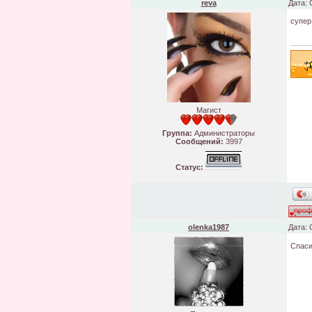
reva
Дата: 
супер
Магист
Группа:
Администраторы
Сообщений:
3997
Статус:
olenka1987
Дата: 
Спаси