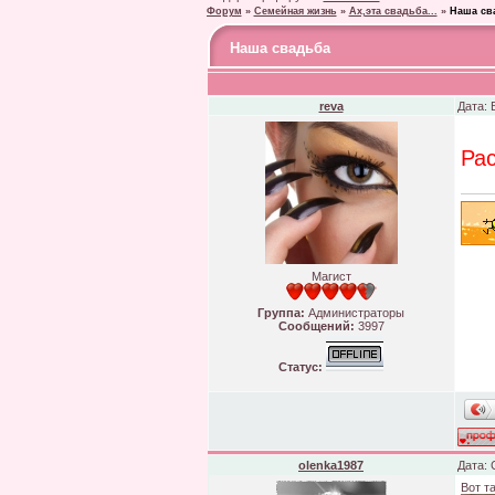
Форум
»
Семейная жизнь
»
Ах,эта свадьба...
»
Наша св
Наша свадьба
reva
Дата: 
Ра
Магист
Группа:
Администраторы
Сообщений:
3997
Статус:
olenka1987
Дата: 
Вот та