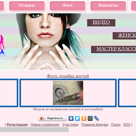
Отзывы
Фото
Контакты
ВИДЕО
ЖЕНСК
МАСТЕР КЛАСС
Фото дизайна ногтей
Модуль не активирован (module is not installed)
Поделиться…
[
Регистрация
·
Новые сообщения
·
Участники
·
Правила форума
·
Поиск
·
RSS
]