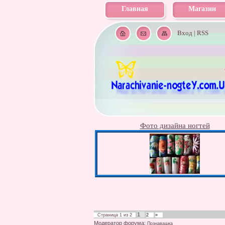
Главная
Магазин
Вход
|
RSS
Фото дизайна ногтей
1
Страница
1
из
2
2
»
Модератор форума:
Познавашка