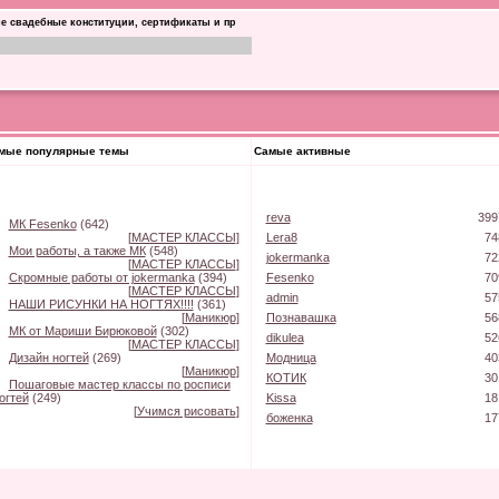
е свадебные конституции, сертификаты и пр
мые популярные темы
Самые активные
reva
399
МК Fesenko
(642)
[
МАСТЕР КЛАССЫ
]
Lera8
74
Мои работы, а также МК
(548)
jokermanka
72
[
МАСТЕР КЛАССЫ
]
Скромные работы от jokermanka
(394)
Fesenko
70
[
МАСТЕР КЛАССЫ
]
admin
57
НАШИ РИСУНКИ НА НОГТЯХ!!!!
(361)
[
Маникюр
]
Познавашка
56
МК от Мариши Бирюковой
(302)
dikulea
52
[
МАСТЕР КЛАССЫ
]
Дизайн ногтей
(269)
Модница
40
[
Маникюр
]
КОТИК
30
Пошаговые мастер классы по росписи
огтей
(249)
Kissa
18
[
Учимся рисовать
]
боженка
17