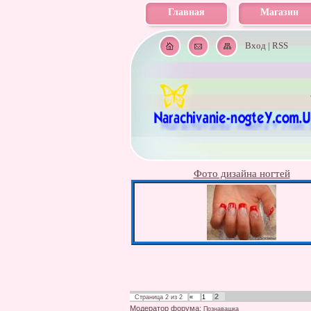
Главная
Магазин
Вход
|
RSS
Фото дизайна ногтей
2
Страница
2
из
2
«
1
Модератор форума:
Познавашка