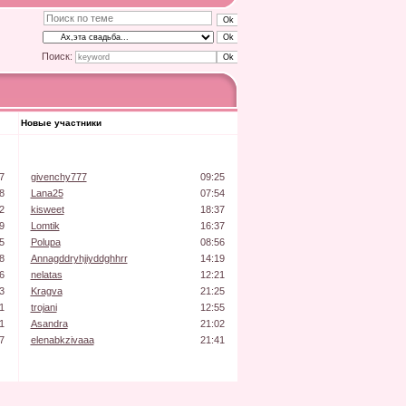
Поиск:
Новые участники
7
givenchy777
09:25
8
Lana25
07:54
2
kisweet
18:37
9
Lomtik
16:37
5
Polupa
08:56
8
Annagddryhjiyddghhrr
14:19
6
nelatas
12:21
3
Kragva
21:25
1
trojani
12:55
1
Asandra
21:02
7
elenabkzivaaa
21:41