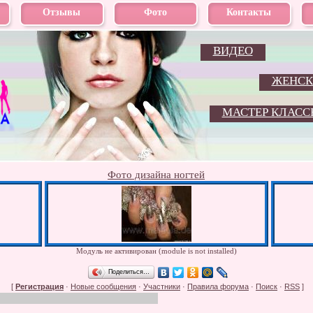
Отзывы
Фото
Контакты
ВИДЕО
ЖЕНСК
МАСТЕР КЛАСС
Фото дизайна ногтей
Модуль не активирован (module is not installed)
Поделиться…
[
Регистрация
·
Новые сообщения
·
Участники
·
Правила форума
·
Поиск
·
RSS
]