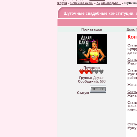
Форум
»
Семейная жизнь
»
Ах,эта свадьба...
»
Шуточны
Шуточные свадебные конституции, 
Познавашка
Дата: 
Кон
Стать
Супру
до ко
Стать
Муж я
Помошник
Стать
Муж я
Группа:
Друзья
работ
Сообщений:
568
Жена 
Стать
Статус:
Жена 
Стать
Жена 
взять
Стать
Мужу 