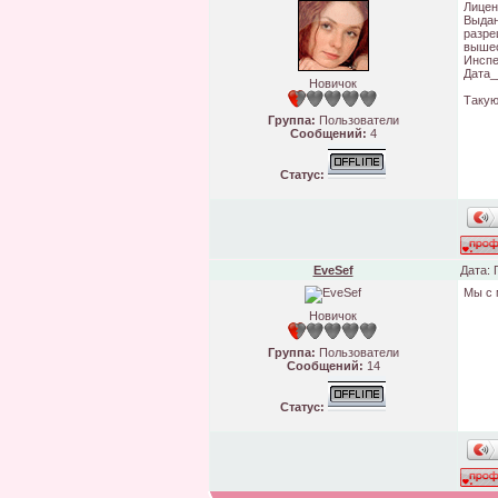
Лицен
Выдан
разре
вышео
Инспе
Дата_
Новичок
Такую
Группа:
Пользователи
Сообщений:
4
Статус:
EveSef
Дата: 
Мы с 
Новичок
Группа:
Пользователи
Сообщений:
14
Статус: