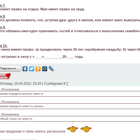
я 7.
имеет право на отдых. Муж имеет право на труд.
я 8.
ги должны помнить, что, уступая друг другу в малом, они имеют шанс выиграт
я 9.
ги обязаны ежегодно принимать гостей и отчитываться о выполнении семейно
я 10.
 жена имеют право: а) праздновать через 25 лет серебряную свадьбу; б) через 50
 вступает в силу с «____»__________20____ года.
Поделиться…
Пятница, 16.04.2010, 23:34 | Сообщение #
7
e
(
Познавашка
)
риема-передачи жениха невесте
e
(
Познавашка
)
риема-передачи невесты жениху
e
(
Познавашка
)
тийный талон на невесту
 как придумаю я прям немогу расмешила