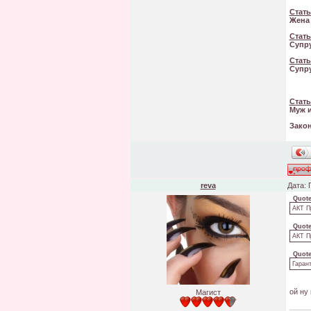
Стать
Жена 
Стать
Супру
Стать
Супру
Стать
Муж и
Закон
reva
Дата: 
Quot
АКТ П
Quot
АКТ П
Quot
Гаран
ой ну
Магист