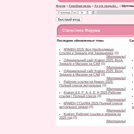
Форум
»
Семейная жизнь
»
Ах,эта свадьба...
»
Шуточны
2
Страница
2
из
2
«
1
Статистика Форума
Последние обновленные темы
Са
КРАКЕН 2025: Все Необходимые
Ссылки и Зеркала для Защищенног
(0)
[
Материалы
]
Официальный сайт Kraken 2025: Вход,
Зеркало и Магазин на САЙ
(0)
[
Материалы
]
Официальный сайт Kraken 2025: Вход,
Зеркало и Магазин на САЙ
(0)
[
Материалы
]
Рабочие ссылки на Кракен 2025:
Полный список актуальных
(0)
[
Материалы
]
Kraken & К_Р_А_К_Е_Н 2025 Рабочие
ссылки | Полный список
(0)
[
Материалы
]
КРАКЕН ССЫЛКА 2025:Полный список
актуальных зеркал
(0)
н
[
Материалы
]
Kraken: Рабочие ссылки и зеркала на
2025 год
(0)
[
Материалы
]