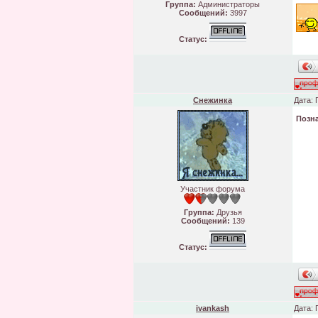
Группа:
Администраторы
Сообщений:
3997
Статус:
Снежинка
Дата: 
Позн
Участник форума
Группа:
Друзья
Сообщений:
139
Статус:
ivankash
Дата: 