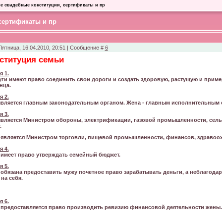
е свадебные конституции, сертификаты и пр
сертификаты и пр
Пятница, 16.04.2010, 20:51 | Сообщение #
6
ституция семьи
я 1.
ги имеют право соединить свои дороги и создать здоровую, растущую и приме
нца.
я 2.
вляется главным законодательным органом. Жена - главным исполнительным 
я 3.
вляется Министром обороны, электрификации, газовой промышленности, сель
.
является Министром торговли, пищевой промышленности, финансов, здравоохр
я 4.
имеет право утверждать семейный бюджет.
я 5.
обязана предоставить мужу почетное право зарабатывать деньги, а неблагодар
 на себя.
я 6.
предоставляется право производить ревизию финансовой деятельности жены..