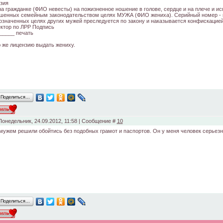
зия
а гражданке (ФИО невесты) на пожизненное ношение в голове, сердце и на плече и ис
шенных семейным законодательством целях МУЖА (ФИО жениха). Серийный номер - п
значенных целях других мужей преследуется по закону и наказывается конфискацией
ктор по ЛРР Подпись
_____ печать
 же лицензию выдать жениху.
Поделиться…
Понедельник, 24.09.2012, 11:58 | Сообщение #
10
мужем решили обойтись без подобных грамот и паспортов. Он у меня человек серьезн
Поделиться…