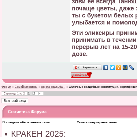
зови ее всегда Танюш
почаще цветы, даже 
ты с букетом белых 
улыбается и помолод
Эти эликсиры приним
принимать в течении 
перерыв лет на 15-2
дозе.
Поделиться…
Форум
»
Семейная жизнь
»
Ах,эта свадьба...
»
Шуточные свадебные конституции, сертификат
1
Страница
1
из
2
2
»
Статистика Форума
Последние обновленные темы
Самые популярные темы
КРАКЕН 2025: