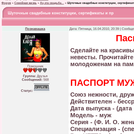
Форум
»
Семейная жизнь
»
Ах,эта свадьба...
»
Шуточные свадебные конституции, сертификат
Шуточные свадебные конституции, сертификаты и пр
Познавашка
Дата: Пятница, 16.04.2010, 20:39 | Сообщ
Пас
Сделайте на красивы
невесты. Прочитайте
молодоженам на пам
Помошник
Группа:
Друзья
Сообщений:
568
ПАСПОРТ МУ
Статус:
Союз нежности, дру
Действителен - бесс
Дата выпуска - (дата
Модель - муж
Серия - (Ф. И. О. жен
Специализация - (сп