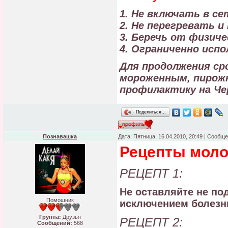
1. Не включать в с
2. Не перегревать и
3. Беречь от физиче
4. Ограниченно исп
Для продолжения ср
мороженным, пирожн
профилактику на Че
Поделиться…
Познавашка
Дата: Пятница, 16.04.2010, 20:49 | Сообщ
Рецепты моло
РЕЦЕПТ 1:
Не оставляйте не по
Помошник
исключением болезни
Группа:
Друзья
РЕЦЕПТ 2:
Сообщений:
568