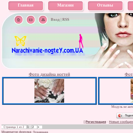
Главная
Магазин
Отзывы
Вход
|
RSS
Фото дизайна ногтей
Фот
Модуль не акти
Подел
[
Регистрация
·
Новые сообще
1
Страница
1
из
2
2
»
Модератор форума:
Познавашка