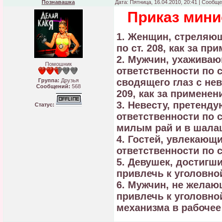
Познавашка
Дата: Пятница, 16.04.2010, 20:41 | Сообщ
Приказ мин
1. Женщин, стреляющ
по ст. 208, как за п
2. Мужчин, ухаживаю
Помошник
ответственности по ст
сводящего глаз с нев
Группа:
Друзья
Сообщений:
568
209, как за применен
3. Невесту, претенд
Статус:
ответственности по с
милым рай и в шала
4. Гостей, увлекающ
ответственности по с
5. Девушек, достигш
привлечь к уголовной
6. Мужчин, не желающ
привлечь к уголовной
механизма в рабочее