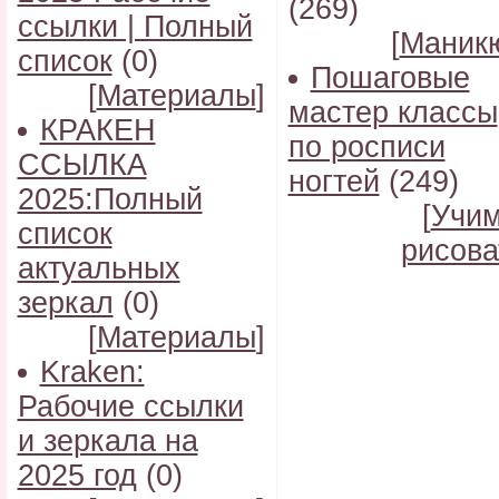
(269)
ссылки | Полный
[
Маник
список
(0)
Пошаговые
[
Материалы
]
мастер классы
КРАКЕН
по росписи
ССЫЛКА
ногтей
(249)
2025:Полный
[
Учи
список
рисова
актуальных
зеркал
(0)
[
Материалы
]
Kraken:
Рабочие ссылки
и зеркала на
2025 год
(0)