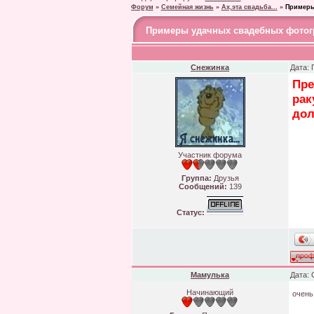
Форум
»
Семейная жизнь
»
Ах,эта свадьба...
»
Примеры
Примеры удачных свадебных фото
Снежинка
Дата: 
Пре
рак
дол
Участник форума
Группа:
Друзья
Сообщений:
139
Статус:
Мамулька
Дата: 
Начинающий
очень