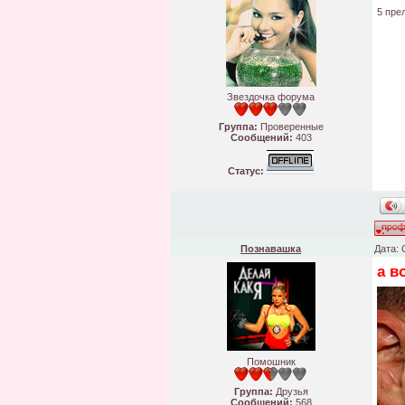
5 пре
Звездочка форума
Группа:
Проверенные
Сообщений:
403
Статус:
Познавашка
Дата: 
а в
Помошник
Группа:
Друзья
Сообщений:
568