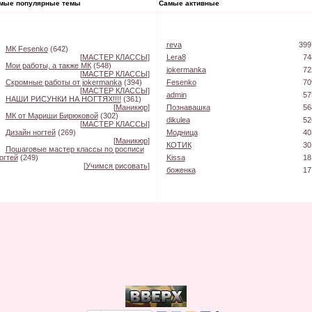
мые популярные темы
Самые активные
reva
399
МК Fesenko
(642)
[
МАСТЕР КЛАССЫ
]
Lera8
74
Мои работы, а также МК
(548)
jokermanka
72
[
МАСТЕР КЛАССЫ
]
Скромные работы от jokermanka
(394)
Fesenko
70
[
МАСТЕР КЛАССЫ
]
admin
57
НАШИ РИСУНКИ НА НОГТЯХ!!!!
(361)
[
Маникюр
]
Познавашка
56
МК от Мариши Бирюковой
(302)
dikulea
52
[
МАСТЕР КЛАССЫ
]
Дизайн ногтей
(269)
Модница
40
[
Маникюр
]
КОТИК
30
Пошаговые мастер классы по росписи
огтей
(249)
Kissa
18
[
Учимся рисовать
]
боженка
17