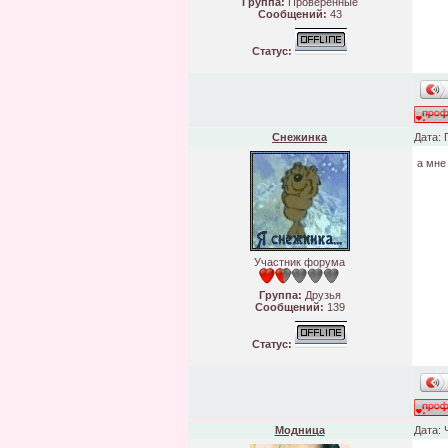
Группа:
Проверенные
Сообщений:
43
Статус:
Снежинка
Дата: 
а мне
Участник форума
Группа:
Друзья
Сообщений:
139
Статус:
Модница
Дата: 