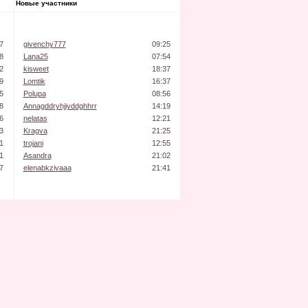
Новые участники
7
givenchy777
09:25
8
Lana25
07:54
2
kisweet
18:37
9
Lomtik
16:37
5
Polupa
08:56
8
Annagddryhjiyddghhrr
14:19
6
nelatas
12:21
3
Kragva
21:25
1
trojani
12:55
1
Asandra
21:02
7
elenabkzivaaa
21:41