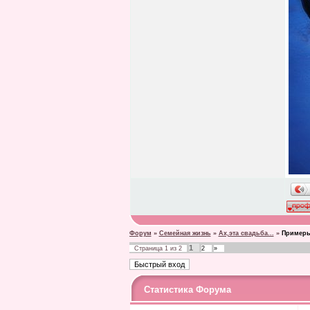
Форум
»
Семейная жизнь
»
Ах,эта свадьба...
»
Примеры
1
Страница
1
из
2
2
»
Статистика Форума