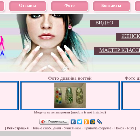
Отзывы
Фото
Контакты
ВИДЕО
ЖЕНСК
МАСТЕР КЛАСС
Фото дизайна ногтей
Фото ди
Модуль не активирован (module is not installed)
Поделиться…
[
Регистрация
·
Новые сообщения
·
Участники
·
Правила форума
·
Поиск
·
RSS
]