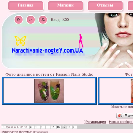
Главная
Магазин
Отзывы
Вход
|
RSS
Фото дизайнов ногтей от Passion Nails Studio
Фот
Модуль не акти
Подел
[
Регистрация
·
Новые сообще
17
Страница
17
из
18
«
1
2
…
15
16
18
»
Модератор форума:
Познавашка