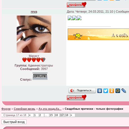
reva
Дата: Четверг, 24.03.2011, 21:10 | Сообще
Магист
Группа:
Администраторы
Сообщений:
3997
Статус:
Поделиться…
Форум
»
Семейная жизнь
»
Ах,эта свадьба...
»
Свадебные прически - только фотографии
17
Страница
17
из
18
«
1
2
…
15
16
18
»