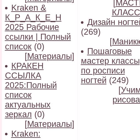
[
МАСТ
Kraken &
КЛАС
К_Р_А_К_Е_Н
Дизайн ногте
2025 Рабочие
(269)
ссылки | Полный
[
Маник
список
(0)
Пошаговые
[
Материалы
]
мастер классы
КРАКЕН
по росписи
ССЫЛКА
ногтей
(249)
2025:Полный
[
Учи
список
рисова
актуальных
зеркал
(0)
[
Материалы
]
Kraken: