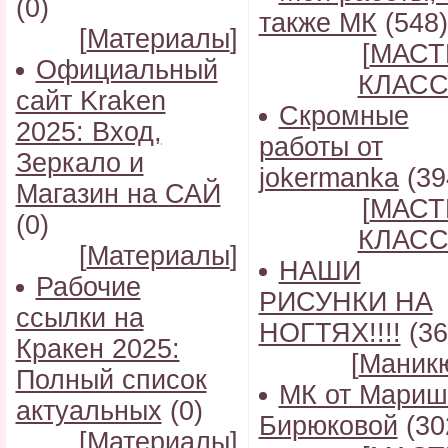
(0)
также МК
(548)
[
Материалы
]
[
МАСТ
Официальный
КЛАС
сайт Kraken
Скромные
2025: Вход,
работы от
Зеркало и
jokermanka
(39
Магазин на САЙ
[
МАСТ
(0)
КЛАС
[
Материалы
]
НАШИ
Рабочие
РИСУНКИ НА
ссылки на
НОГТЯХ!!!!
(36
Кракен 2025:
[
Маник
Полный список
МК от Мариш
актуальных
(0)
Бирюковой
(30
[
Материалы
]