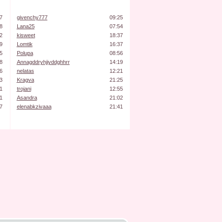
7
givenchy777
09:25
8
Lana25
07:54
2
kisweet
18:37
9
Lomtik
16:37
5
Polupa
08:56
8
Annagddryhjiyddghhrr
14:19
6
nelatas
12:21
3
Kragva
21:25
1
trojani
12:55
1
Asandra
21:02
7
elenabkzivaaa
21:41