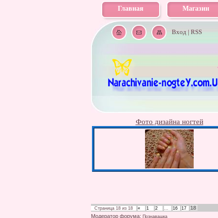
Главная
Магазин
Вход
|
RSS
Фото дизайна ногтей
18
Страница
18
из
18
«
1
2
…
16
17
Модератор форума:
Познавашка