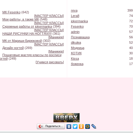
reva
399
МК Fesenko
(642)
[
МАСТЕР КЛАССЫ
]
Lera8
74
Мои работы, а также МК
(548)
jokermanka
72
[
МАСТЕР КЛАССЫ
]
Скромные работы от jokermanka
(394)
Fesenko
70
[
МАСТЕР КЛАССЫ
]
admin
57
НАШИ РИСУНКИ НА НОГТЯХ!!!!
(361)
[
Маникюр
]
Познавашка
56
МК от Мариши Бирюковой
(302)
dikulea
52
[
МАСТЕР КЛАССЫ
]
Дизайн ногтей
(269)
Модница
40
[
Маникюр
]
КОТИК
30
Пошаговые мастер классы по росписи
огтей
(249)
Kissa
18
[
Учимся рисовать
]
боженка
17
Поделиться…