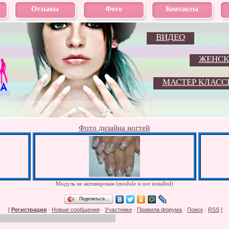
Отзывы
Фото
Контакты
ВИДЕО
ЖЕНСК
МАСТЕР КЛАСС
Фото дизайна ногтей
Модуль не активирован (module is not installed)
Поделиться…
[
Регистрация
·
Новые сообщения
·
Участники
·
Правила форума
·
Поиск
·
RSS
]