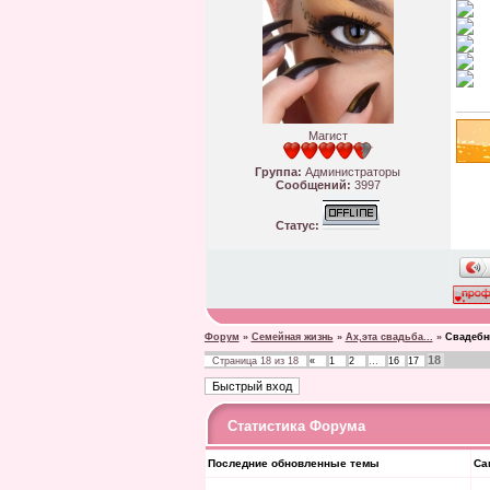
Магист
Группа:
Администраторы
Сообщений:
3997
Статус:
Форум
»
Семейная жизнь
»
Ах,эта свадьба...
»
Свадебн
18
Страница
18
из
18
«
1
2
…
16
17
Статистика Форума
Последние обновленные темы
Са