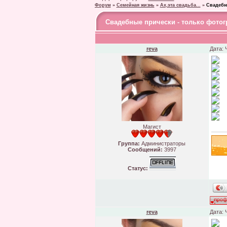
Форум
»
Семейная жизнь
»
Ах,эта свадьба...
»
Свадебн
Свадебные прически - только фото
reva
Дата: 
Магист
Группа:
Администраторы
Сообщений:
3997
Статус:
reva
Дата: 