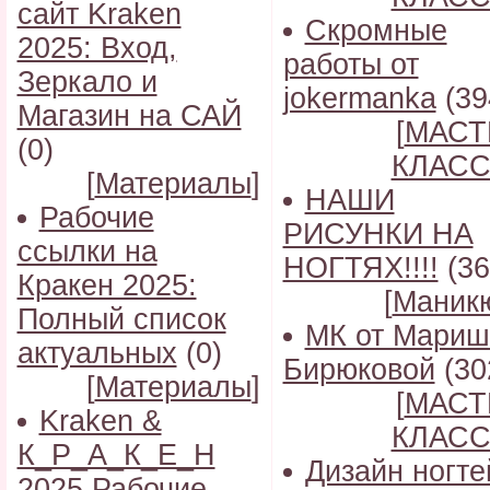
сайт Kraken
Скромные
2025: Вход,
работы от
Зеркало и
jokermanka
(39
Магазин на САЙ
[
МАСТ
(0)
КЛАС
[
Материалы
]
НАШИ
Рабочие
РИСУНКИ НА
ссылки на
НОГТЯХ!!!!
(36
Кракен 2025:
[
Маник
Полный список
МК от Мариш
актуальных
(0)
Бирюковой
(30
[
Материалы
]
[
МАСТ
Kraken &
КЛАС
К_Р_А_К_Е_Н
Дизайн ногте
2025 Рабочие