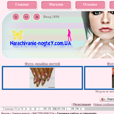
Главная
Магазин
Отзывы
Вход
|
RSS
Фото дизайна ногтей
Фот
Модуль не акти
Подел
[
Регистрация
·
Новые сообще
72
Страница
72
из
79
«
1
2
…
70
71
73
74
…
78
79
»
Форум
»
Учимся вместе
»
МАСТЕР КЛАССЫ
»
Скромные работы от jokermanka