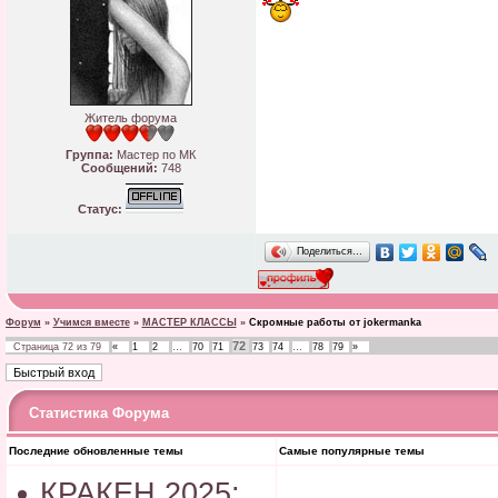
Житель форума
Группа:
Мастер по МК
Сообщений:
748
Статус:
Поделиться…
Форум
»
Учимся вместе
»
МАСТЕР КЛАССЫ
»
Скромные работы от jokermanka
72
Страница
72
из
79
«
1
2
…
70
71
73
74
…
78
79
»
Статистика Форума
Последние обновленные темы
Самые популярные темы
КРАКЕН 2025: