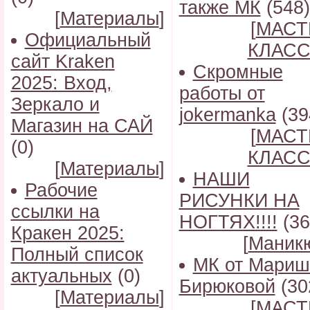
также МК
(548)
[
Материалы
]
[
МАСТ
Официальный
КЛАС
сайт Kraken
Скромные
2025: Вход,
работы от
Зеркало и
jokermanka
(39
Магазин на САЙ
[
МАСТ
(0)
КЛАС
[
Материалы
]
НАШИ
Рабочие
РИСУНКИ НА
ссылки на
НОГТЯХ!!!!
(36
Кракен 2025:
[
Маник
Полный список
МК от Мариш
актуальных
(0)
Бирюковой
(30
[
Материалы
]
[
МАСТ