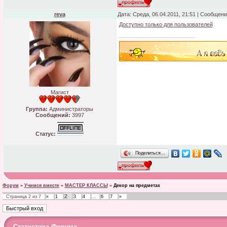
reva
Дата: Среда, 06.04.2011, 21:51 | Сообщен
Доступно только для пользователей
Магист
Группа:
Администраторы
Сообщений:
3997
Статус:
Поделиться…
Форум
»
Учимся вместе
»
МАСТЕР КЛАССЫ
»
Декор на предметах
2
Страница
2
из
7
«
1
3
4
…
6
7
»
Статистика Форума