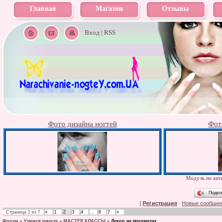
Главная
Магазин
Отзывы
Вход
|
RSS
Фото дизайна ногтей
Фот
Модуль не акти
Подел
[
Регистрация
·
Новые сообще
2
Страница
2
из
7
«
1
3
4
…
6
7
»
Форум
»
Учимся вместе
»
МАСТЕР КЛАССЫ
»
Декор на предметах