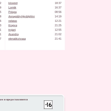
2
kisweet
18:37
9
Lomtik
16:37
5
Polupa
08:56
8
Annagddryhjiyddghhrr
14:19
6
nelatas
12:21
3
Kragva
21:25
1
trojani
12:55
1
Asandra
21:02
7
elenabkzivaaa
21:41
ам и предоставляются