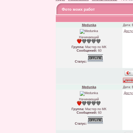
Фото моих работ
Medunka
Дата: 
Досту
Начинающий
Группа:
Мастер по МК
Сообщений:
60
Статус:
Medunka
Дата: 
Досту
Начинающий
Группа:
Мастер по МК
Сообщений:
60
Статус: