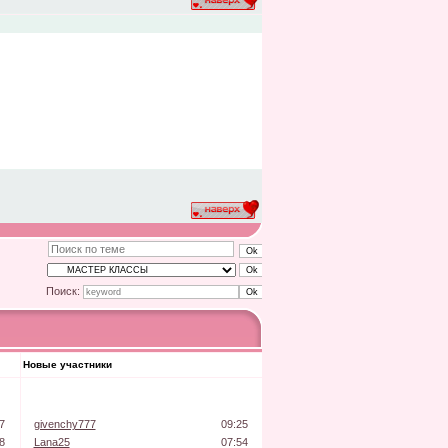
Поиск:
Новые участники
7
givenchy777
09:25
8
Lana25
07:54