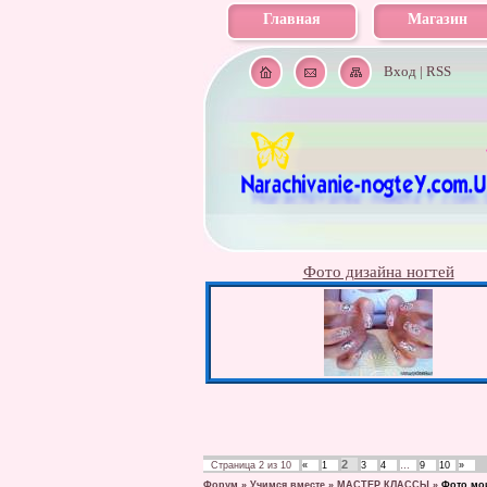
Главная
Магазин
Вход
|
RSS
Фото дизайна ногтей
2
Страница
2
из
10
«
1
3
4
…
9
10
»
Форум
»
Учимся вместе
»
МАСТЕР КЛАССЫ
»
Фото мо