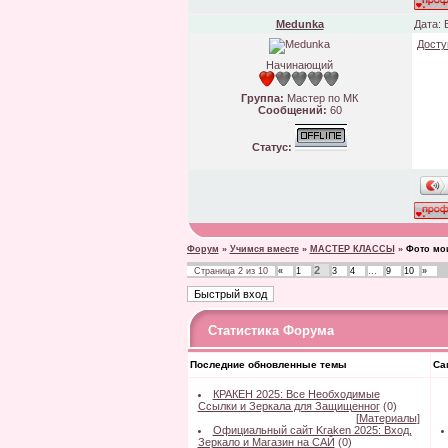
Medunka
Дата: 
Досту
Начинающий
Группа:
Мастер по МК
Сообщений:
60
Статус:
Форум
»
Учимся вместе
»
МАСТЕР КЛАССЫ
»
Фото мо
2
Страница
2
из
10
«
1
3
4
…
9
10
»
Статистика Форума
Последние обновленные темы
Са
КРАКЕН 2025: Все Необходимые
Ссылки и Зеркала для Защищенног
(0)
[
Материалы
]
Официальный сайт Kraken 2025: Вход,
Зеркало и Магазин на САЙ
(0)