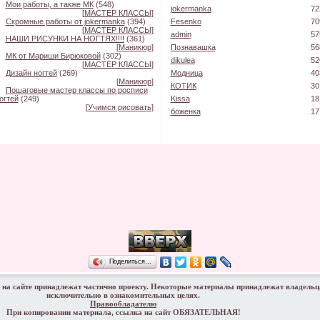
Мои работы, а также МК
(548)
jokermanka
72
[
МАСТЕР КЛАССЫ
]
Скромные работы от jokermanka
(394)
Fesenko
70
[
МАСТЕР КЛАССЫ
]
admin
57
НАШИ РИСУНКИ НА НОГТЯХ!!!!
(361)
[
Маникюр
]
Познавашка
56
МК от Мариши Бирюковой
(302)
dikulea
52
[
МАСТЕР КЛАССЫ
]
Дизайн ногтей
(269)
Модница
40
[
Маникюр
]
КОТИК
30
Пошаговые мастер классы по росписи
огтей
(249)
Kissa
18
[
Учимся рисовать
]
боженка
17
Поделиться…
на сайте принадлежат частично проекту. Некоторые материалы принадлежат владельц
исключительно в ознакомительных целях.
Правообладателю
При копировании материала, ссылка на сайт ОБЯЗАТЕЛЬНАЯ!