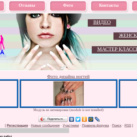
Отзывы
Фото
Контакты
ВИДЕО
ЖЕНСК
МАСТЕР КЛАСС
Фото дизайна ногтей
Модуль не активирован (module is not installed)
Поделиться…
[
Регистрация
·
Новые сообщения
·
Участники
·
Правила форума
·
Поиск
·
RSS
]
их работ