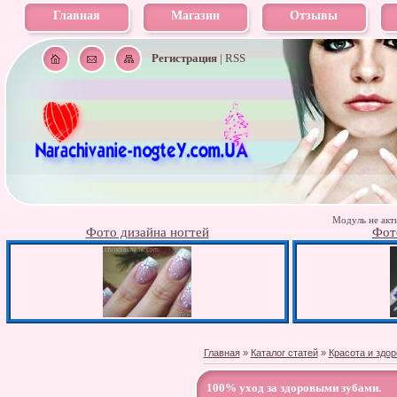
Главная
Магазин
Отзывы
Регистрация
|
RSS
Модуль не акти
Фото дизайна ногтей
Фот
Главная
»
Каталог статей
»
Красота и здо
100% уход за здоровыми зубами.