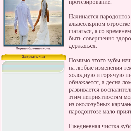
протезирование.
Начинается пародонтоз 
альвеолярном отростке
шататься, а со времене
быть совершенно здоро
держаться.
Первая брачная ночь.
Закрыть чат
Помимо этого зубы нач
на любые изменения тем
холодную и горячую пи
обнажается, а десна ло
развивается воспалител
этим неприятностям мо
из околозубных кармано
пародонтозе мало прият
Ежедневная чистка зубо