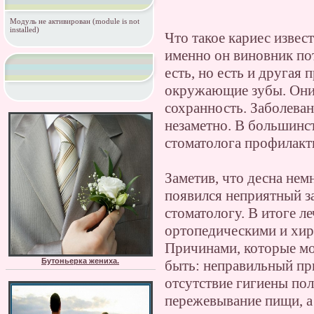
Модуль не активирован (module is not
installed)
Что такое кариес извест
именно он виновник пот
есть, но есть и другая 
окружающие зубы. Они 
сохранность. Заболеван
незаметно. В большинс
стоматолога профилакт
Заметив, что десна немн
появился неприятный за
стоматологу. В итоге л
ортопедическими и хир
Причинами, которые мо
Бутоньерка жениха.
быть: неправильный пр
отсутствие гигиены пол
пережевывание пищи, а