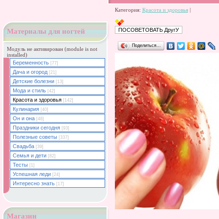
Категория:
Красота и здоровья
|
Материалы для ногтей
Поделиться…
Модуль не активирован (module is not
installed)
Беременность
[77]
Дача и огород
[21]
Детские болезни
[13]
Мода и стиль
[42]
Красота и здоровья
[142]
Кулинария
[40]
Он и она
[48]
Праздники сегодня
[93]
Полезные советы
[337]
Свадьба
[39]
Семья и дети
[82]
Тесты
[1]
Успешная леди
[24]
Интересно знать
[17]
Магазин