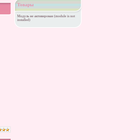
Товары
Модуль не активирован (module is not
installed)