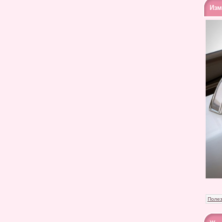
Изм
Полез