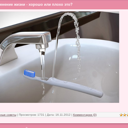
енение жизни - хорошо или плохо это?
ные советы
| Просмотров: 1731 | Дата:
16.11.2012
|
Комментарии (0)