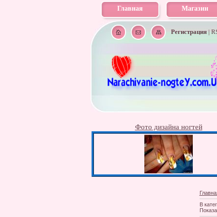
Главная
Магазин
Регистрация
|
R
Фото дизайна ногтей
Главна
В кате
Показа