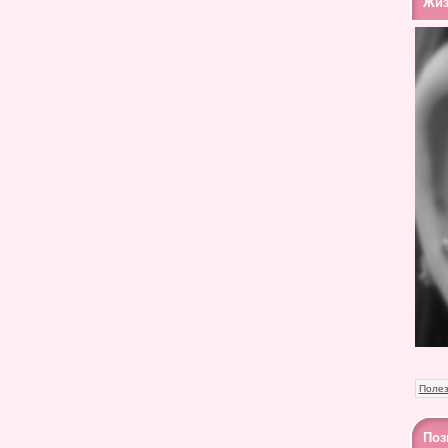
Жиз
Полез
Поз