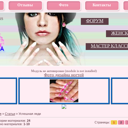
Отзывы
Фото
Контакты
SS
ФОРУМ
ЖЕНСК
МАСТЕР КЛАСС
Модуль не активирован (module is not installed)
Фото дизайна ногтей
я
»
Статьи
» Успешная леди
гории материалов
:
24
Страницы
:
1
2
но материалов
:
1-10