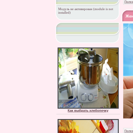
Полез
Модуль не активирован (module is not
installed)
Жен
Как выбрать хлебопечку
Полез