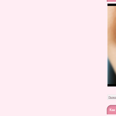
Полез
Как