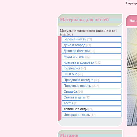
Сортир
Материалы для ногтей
Бан
Модуль не активирован (module is not
installed)
Беременность
[77]
Дача и огород
[21]
Детские болезни
[13]
Мода и стиль
[42]
Красота и здоровья
[142]
Кулинария
[40]
Он и она
[48]
Праздники сегодня
[93]
Полезные советы
[337]
Свадьба
[39]
Семья и дети
[82]
Тесты
[1]
Успешная леди
[24]
Интересно знать
[17]
Магазин