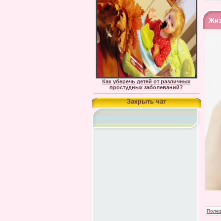
Жиз
Как уберечь детей от различных
простудных заболеваний?
Закрыть чат
Полез