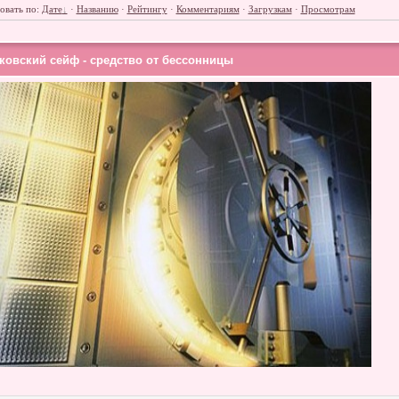
овать по
:
Дате
·
Названию
·
Рейтингу
·
Комментариям
·
Загрузкам
·
Просмотрам
ковский сейф - средство от бессонницы