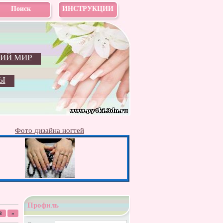
Поиск
ИНСТРУКЦИИ
ИЙ МИР
Ы
Фото дизайна ногтей
Профиль
3
»