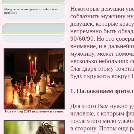
Некоторые девушки уве
Модуль не активирован (module is not
installed)
соблазнить мужчину н
девушек, которые крас
непременно быть облад
90/60/90. Но это соверш
внимание, и в дальнейш
мужчину, может помочь
несколько небольших со
благодаря этому сочета
будут кружить вокруг В
1. Налаживаем зрител
Для этого Вам нужно уд
Новый год 2013 встречаем в семье.
человеке, с которым фл
после этого мило улыбн
в сторону. Потом еще р