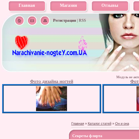
Главная
Магазин
Отзывы
Регистрация
|
RSS
Модуль не акти
Фото дизайна ногтей
Фот
Главная
»
Каталог статей
»
Он и она
Секреты флирта