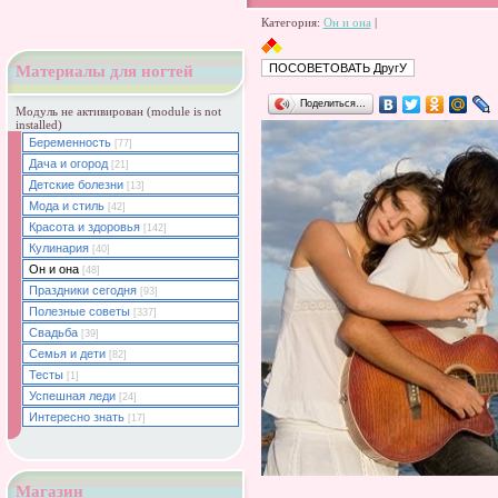
Категория:
Он и она
|
Материалы для ногтей
Поделиться…
Модуль не активирован (module is not
installed)
Беременность
[77]
Дача и огород
[21]
Детские болезни
[13]
Мода и стиль
[42]
Красота и здоровья
[142]
Кулинария
[40]
Он и она
[48]
Праздники сегодня
[93]
Полезные советы
[337]
Свадьба
[39]
Семья и дети
[82]
Тесты
[1]
Успешная леди
[24]
Интересно знать
[17]
Магазин