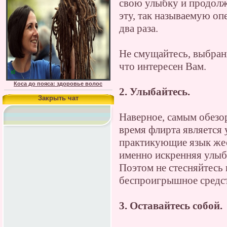
свою улыбку и продолж
эту, так называемую оп
два раза.
Не смущайтесь, выбран
что интересен Вам.
Коса до пояса: здоровье волос
2. Улыбайтесь.
Закрыть чат
Наверное, самым обез
время флирта является 
практикующие язык жест
именно искренняя улыбк
Поэтом не стесняйтесь 
беспроигрышное средст
3. Оставайтесь собой.