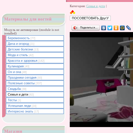
Категория:
Семья и дети
|
Материалы для ногтей
Поделиться…
Модуль не активирован (module is not
installed)
Беременность
[77]
Дача и огород
[21]
Детские болезни
[13]
Мода и стиль
[42]
Красота и здоровья
[142]
Кулинария
[40]
Он и она
[48]
Праздники сегодня
[93]
Полезные советы
[337]
Свадьба
[39]
Семья и дети
[82]
Тесты
[1]
Успешная леди
[24]
Интересно знать
[17]
Магазин