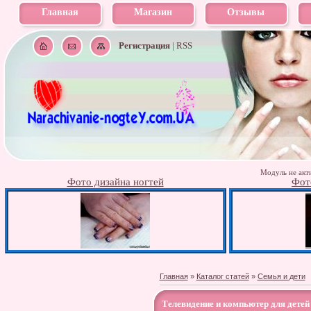
Главная
Магазин
Отзывы
Регистрация
|
RSS
Модуль не акти
Фото дизайна ногтей
Фот
Главная
»
Каталог статей
»
Семья и дети
Телевидение и компьютер для детей