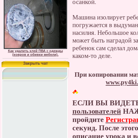
осанкой.
Машина изолирует ребе
погружается в выдуман
насилия. Небольшое ко
может быть наградой за
ребенок сам сделал до
Как удалить клей ПВА с одежды
каком-то деле.
(ковров и обивки мебели).
Закрыть чат
При копировании мат
www.py4ki.
ЕСЛИ ВЫ ВИДЕТ
пользователей
НАЖ
пройдите
Регистра
секунд. После этог
описание урока и