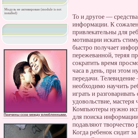
Модуль не активирован (module is not
installed)
То и другое — средства
информации. К сожален
привлекательны для ре
мотивации искать стиму
быстро получает инфор
пережеванной, теряя пр
сократить время просм
часа в день, при этом 
передачи. Телевидение 
необходимо научить ре
играть и разговаривать
удовольствие, мастеря 
Компьютеры нужно испо
Причины ссор между влюбленными.
для поиска информации
подавляют творчество 
Когда ребенок сидит за