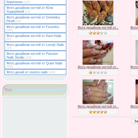
Кириченко
[147]
Фото дизайнов ногтей от Юли
Ходыревой
[14]
Фото дизайнов ногтей от Dominika
Piroth
[34]
Фото дизайнов ногтей от Fesenko
Фото дизайнов ногтей от...
Фото
[181]
Фото дизайнов ногтей от Kami Nails
[87]
Фото дизайнов ногтей от Lovely Nails
[17]
Фото дизайнов ногтей от Passion
Nails Studio
[104]
Фото дизайнов ногтей от Quee Nails
[232]
Фото дизайнов ногтей от...
Фото
Фото дизай от visions-nails
[248]
Чат
Фото дизайнов ногтей от...
Фото