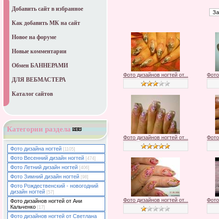
Добавить сайт в избранное
Как добавить МК на сайт
Новое на форуме
Новые комментарии
Обмен БАННЕРАМИ
Фото дизайнов ногтей от...
Фото
ДЛЯ ВЕБМАСТЕРА
Каталог сайтов
Категории раздела
Фото дизайнов ногтей от...
Фото
Фото дизайна ногтей
[1105]
Фото Весенний дизайн ногтей
[474]
Фото Летний дизайн ногтей
[406]
Фото Зимний дизайн ногтей
[98]
Фото Рождественский - новогодний
дизайн ногтей
[57]
Фото дизайнов ногтей от...
Фото
Фото дизайнов ногтей от Ани
Кальченко
[17]
Фото дизайнов ногтей от Светлана