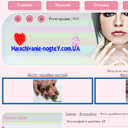
Главная
Магазин
Отзывы
Регистрация
|
RSS
Модуль не акти
Фото дизайна ногтей
Фот
Главная
»
Фотоальбом
» Фото дизайнов ногт
Навигация
Фотографий в альбоме
:
17