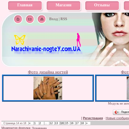
Главная
Магазин
Отзывы
Вход
|
RSS
Фото дизайна ногтей
Фот
Модуль не акти
Подел
[
Регистрация
·
Новые сообще
14
Страница
14
из
18
«
1
2
…
12
13
15
16
17
18
»
Модератор форума:
Познавашка