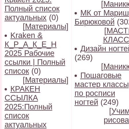
[
Маник
Полный список
МК от Мариш
актуальных
(0)
Бирюковой
(30
[
Материалы
]
[
МАСТ
Kraken &
КЛАС
К_Р_А_К_Е_Н
Дизайн ногте
2025 Рабочие
(269)
ссылки | Полный
[
Маник
список
(0)
Пошаговые
[
Материалы
]
мастер классы
КРАКЕН
по росписи
ССЫЛКА
ногтей
(249)
2025:Полный
[
Учи
список
рисова
актуальных