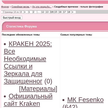
Форум
»
Семейная жизнь
»
Ах,эта свадьба...
»
Свадебные прически - только фотографии
14
Страница
14
из
18
«
1
2
…
12
13
15
16
17
18
»
Статистика Форума
Последние обновленные темы
Самые популярные темы
КРАКЕН 2025:
Все
Необходимые
Ссылки и
Зеркала для
Защищенног
(0)
[
Материалы
]
Официальный
МК Fesenko
сайт Kraken
(642)