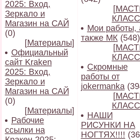
2025: Вход,
[
МАСТ
Зеркало и
КЛАС
Магазин на САЙ
Мои работы, 
(0)
также МК
(548)
[
Материалы
]
[
МАСТ
Официальный
КЛАС
сайт Kraken
Скромные
2025: Вход,
работы от
Зеркало и
jokermanka
(39
Магазин на САЙ
[
МАСТ
(0)
КЛАС
[
Материалы
]
НАШИ
Рабочие
РИСУНКИ НА
ссылки на
НОГТЯХ!!!!
(36
Кракен 2025: