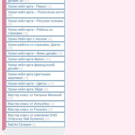
дизайн 3D
[27]
Уроки нейл-арта - Перья
[12]
Уроки нейл-арта--- Полосатые ногти
[99]
Уроки нейл-арта---Рисунки точками
[11]
Уроки нейл-арта---Работы со
стразами
[18]
Уроки Нейл-арт с песком
[11]
Уроки работы со стразами, Цветы
[18]
Уроки нейл-арта---Фимо дизайн
[34]
Уроки нейл-арта-Френч
[441]
Уроки нейл-арта-французский
дизайн
[5]
Уроки нейл-арта-Цветными
акрилами
[74]
Уроки нейл-арта---Цветы
[223]
Уроки нейл-арта-Эйдж
[84]
Мастер класс от Натальи Михиной
[15]
Мастер класс от Annushka
[13]
Мастер класс от Fesenko
[29]
Мастер класс от компании ONS
(Odyssey Nail Systems)
[10]
Nail Art Галерея
[6]