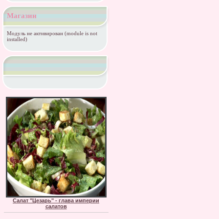
Магазин
Модуль не активирован (module is not
installed)
Салат "Цезарь" - глава империи
салатов