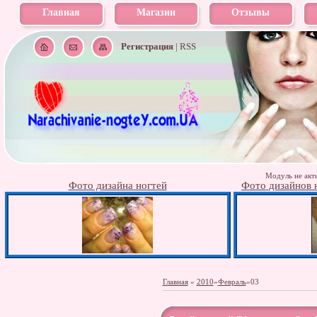
Главная
Магазин
Отзывы
Регистрация
|
RSS
Модуль не акти
Фото дизайна ногтей
Фото дизайнов н
Главная
»
2010
»
Февраль
»
03