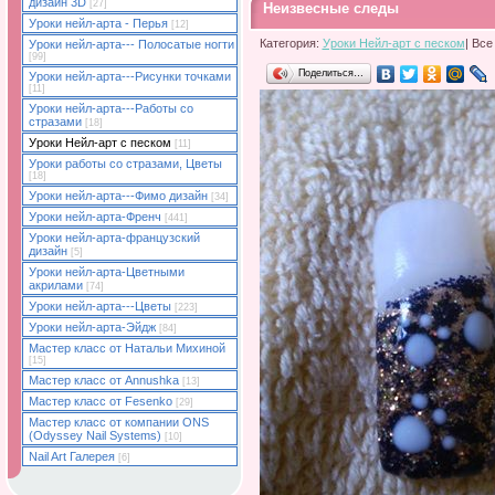
дизайн 3D
[27]
Неизвесные следы
Уроки нейл-арта - Перья
[12]
Категория:
Уроки Нейл-арт с песком
| Все
Уроки нейл-арта--- Полосатые ногти
[99]
Поделиться…
Уроки нейл-арта---Рисунки точками
[11]
Уроки нейл-арта---Работы со
стразами
[18]
Уроки Нейл-арт с песком
[11]
Уроки работы со стразами, Цветы
[18]
Уроки нейл-арта---Фимо дизайн
[34]
Уроки нейл-арта-Френч
[441]
Уроки нейл-арта-французский
дизайн
[5]
Уроки нейл-арта-Цветными
акрилами
[74]
Уроки нейл-арта---Цветы
[223]
Уроки нейл-арта-Эйдж
[84]
Мастер класс от Натальи Михиной
[15]
Мастер класс от Annushka
[13]
Мастер класс от Fesenko
[29]
Мастер класс от компании ONS
(Odyssey Nail Systems)
[10]
Nail Art Галерея
[6]