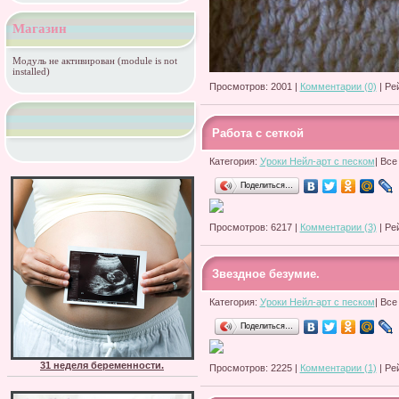
Магазин
Модуль не активирован (module is not
installed)
Просмотров: 2001 |
Комментарии (0)
| Ре
Работа с сеткой
Категория:
Уроки Нейл-арт с песком
| Все
Поделиться…
Просмотров: 6217 |
Комментарии (3)
| Ре
Звездное безумие.
Категория:
Уроки Нейл-арт с песком
| Все
Поделиться…
31 неделя беременности.
Просмотров: 2225 |
Комментарии (1)
| Ре