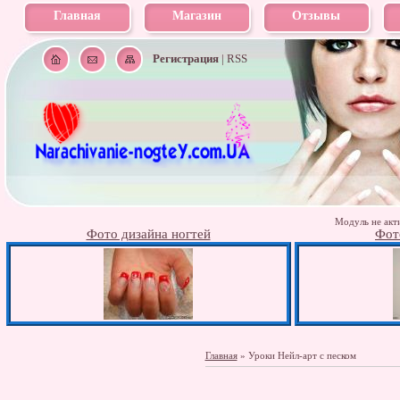
Главная
Магазин
Отзывы
Регистрация
|
RSS
Модуль не акти
Фото дизайна ногтей
Фот
Главная
»
Уроки Нейл-арт с песком