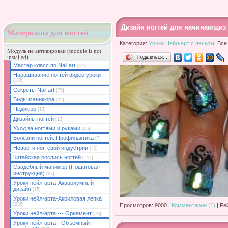
Дизайн ногтей для начинающих
Материалы для ногтей
Категория:
Уроки Нейл-арт с песком
| Все
Модуль не активирован (module is not
Поделиться…
installed)
Мастер класс по Nail art
[377]
Наращивание ногтей видео уроки
[176]
Секреты Nail art
[75]
Виды маникюра
[22]
Педикюр
[13]
Дизайны ногтей
[12]
Уход за ногтями и руками
[45]
Болезни ногтей. Профилактика
[7]
Новости ногтевой индустрии
[40]
Китайская роспись ногтей
[152]
Свадебный маникюр (Пошаговая
инструкция)
[67]
Уроки нейл-арта-Аквариумный
дизайн
[75]
Уроки нейл-арта-Акриловая лепка
[235]
Просмотров: 9000 |
Комментарии (1)
| Ре
Уроки нейл-арта --- Орнамент
[78]
Уроки нейл-арта - Объёмный