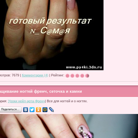
отров: 7679 |
Комментарии (4)
| Рейтинг:
ащивание ногтей френч, сеточка и камни
ория:
Уроки нейл-арта-Френч
| Все для ногтей и о ногтях.
Поделиться…