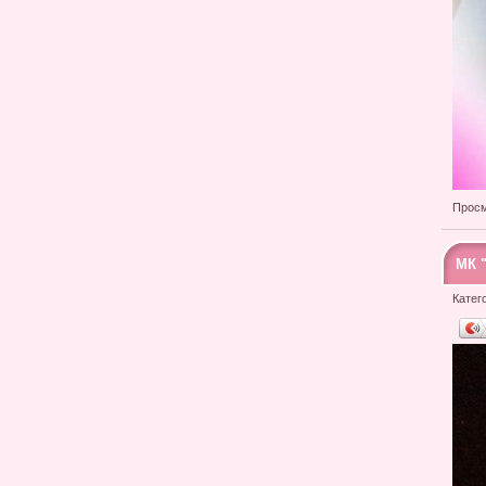
Просм
МК 
Катег