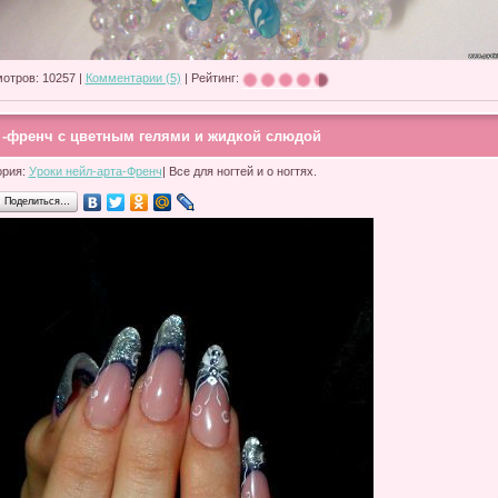
отров: 10257 |
Комментарии (5)
| Рейтинг:
 -френч с цветным гелями и жидкой слюдой
ория:
Уроки нейл-арта-Френч
| Все для ногтей и о ногтях.
Поделиться…