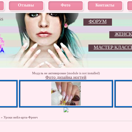
Отзывы
Фото
Контакты
SS
ФОРУМ
ЖЕНСК
МАСТЕР КЛАСС
Модуль не активирован (module is not installed)
Фото дизайна ногтей
»
Уроки нейл-арта-Френч