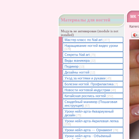
МК 
Материалы для ногтей
Катег
Модуль не активирован (module is not
installed)
Мастер класс по Nail art
[377]
Наращивание ногтей видео уроки
[176]
Секреты Nail art
[75]
Виды маникюра
[22]
Педикюр
[13]
Дизайны ногтей
[12]
Уход за ногтями и руками
[45]
Болезни ногтей. Профилактика
[7]
Новости ногтевой индустрии
[40]
Китайская роспись ногтей
[152]
Свадебный маникюр (Пошаговая
инструкция)
[67]
Уроки нейл-арта-Аквариумный
дизайн
[75]
Уроки нейл-арта-Акриловая лепка
[235]
Уроки нейл-арта --- Орнамент
[78]
Уроки нейл-арта - Объёмный