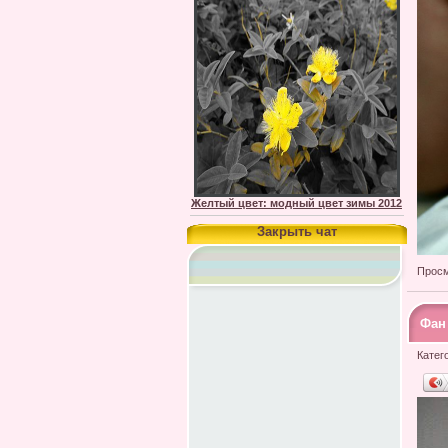
Желтый цвет: модный цвет зимы 2012
Закрыть чат
Просм
Фан
Катег