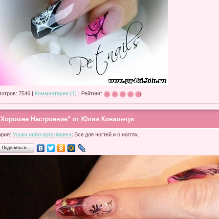
отров: 7546 |
Комментарии (1)
| Рейтинг:
"Хорошее Настроение" от Юлии Ковальчук
ория:
Уроки нейл-арта-Френч
| Все для ногтей и о ногтях.
Поделиться…