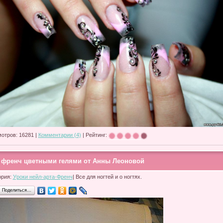
отров: 16281 |
Комментарии (4)
| Рейтинг:
 френч цветными гелями от Анны Леоновой
ория:
Уроки нейл-арта-Френч
| Все для ногтей и о ногтях.
Поделиться…