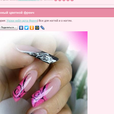
чный цветной френч
ория:
Уроки нейл-арта-Френч
| Все для ногтей и о ногтях.
Поделиться…