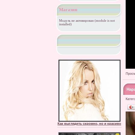
Магазин
Модуль не активирован (module is not
installed)
Просм
Нар
Катег
Как выглядеть скромно, но и красиво