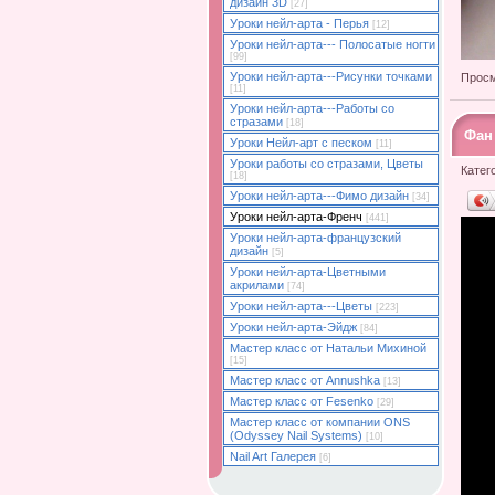
дизайн 3D
[27]
Уроки нейл-арта - Перья
[12]
Уроки нейл-арта--- Полосатые ногти
[99]
Уроки нейл-арта---Рисунки точками
Просм
[11]
Уроки нейл-арта---Работы со
стразами
[18]
Фан
Уроки Нейл-арт с песком
[11]
Уроки работы со стразами, Цветы
Катег
[18]
Уроки нейл-арта---Фимо дизайн
[34]
Уроки нейл-арта-Френч
[441]
Уроки нейл-арта-французский
дизайн
[5]
Уроки нейл-арта-Цветными
акрилами
[74]
Уроки нейл-арта---Цветы
[223]
Уроки нейл-арта-Эйдж
[84]
Мастер класс от Натальи Михиной
[15]
Мастер класс от Annushka
[13]
Мастер класс от Fesenko
[29]
Мастер класс от компании ONS
(Odyssey Nail Systems)
[10]
Nail Art Галерея
[6]