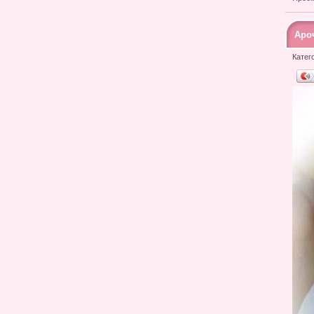
Аро
Катег