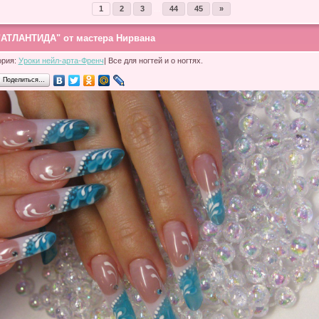
1
2
3
...
44
45
»
"АТЛАНТИДА" от мастера Нирвана
ория:
Уроки нейл-арта-Френч
| Все для ногтей и о ногтях.
Поделиться…