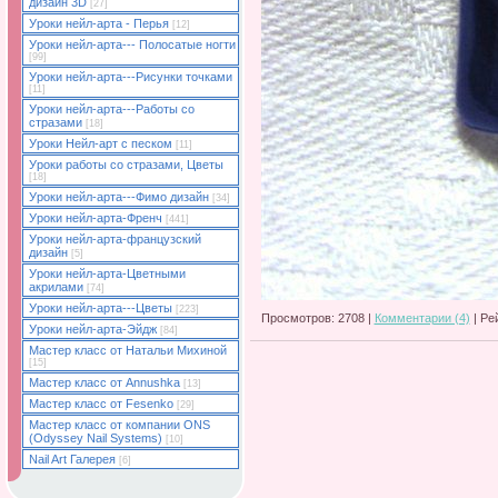
дизайн 3D
[27]
Уроки нейл-арта - Перья
[12]
Уроки нейл-арта--- Полосатые ногти
[99]
Уроки нейл-арта---Рисунки точками
[11]
Уроки нейл-арта---Работы со
стразами
[18]
Уроки Нейл-арт с песком
[11]
Уроки работы со стразами, Цветы
[18]
Уроки нейл-арта---Фимо дизайн
[34]
Уроки нейл-арта-Френч
[441]
Уроки нейл-арта-французский
дизайн
[5]
Уроки нейл-арта-Цветными
акрилами
[74]
Уроки нейл-арта---Цветы
[223]
Просмотров: 2708 |
Комментарии (4)
| Ре
Уроки нейл-арта-Эйдж
[84]
Мастер класс от Натальи Михиной
[15]
Мастер класс от Annushka
[13]
Мастер класс от Fesenko
[29]
Мастер класс от компании ONS
(Odyssey Nail Systems)
[10]
Nail Art Галерея
[6]