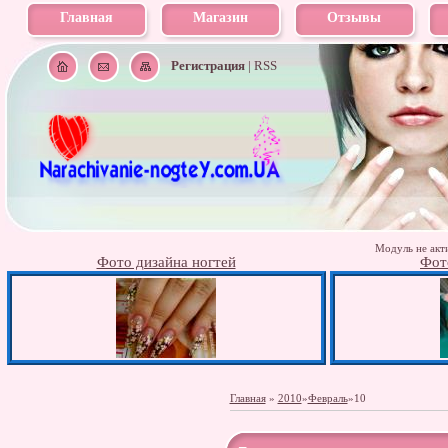
Главная
Магазин
Отзывы
Регистрация
|
RSS
Модуль не акти
Фото дизайна ногтей
Фот
Главная
»
2010
»
Февраль
»
10