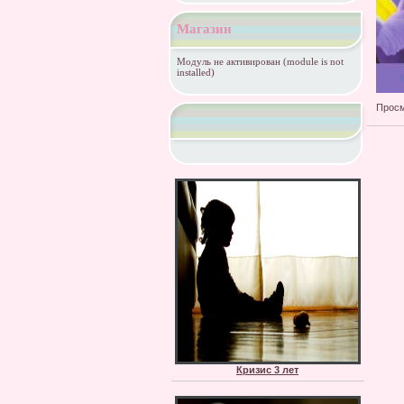
Магазин
Модуль не активирован (module is not
installed)
Просм
Кризис 3 лет