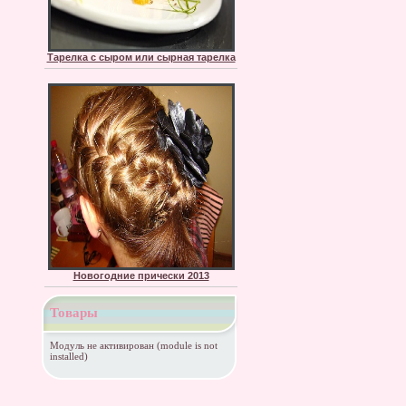
Тарелка с сыром или сырная тарелка
Новогодние прически 2013
Товары
Модуль не активирован (module is not
installed)