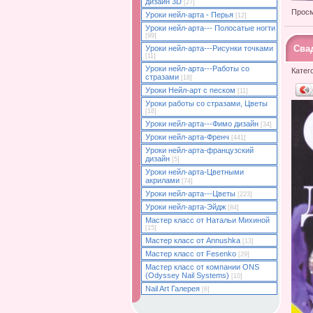
дизайн 3D
[27]
Просм
Уроки нейл-арта - Перья
[12]
Уроки нейл-арта--- Полосатые ногти
[99]
Сва
Уроки нейл-арта---Рисунки точками
[11]
Уроки нейл-арта---Работы со
Катег
стразами
[18]
Уроки Нейл-арт с песком
[11]
Уроки работы со стразами, Цветы
[18]
Уроки нейл-арта---Фимо дизайн
[34]
Уроки нейл-арта-Френч
[441]
Уроки нейл-арта-французский
дизайн
[5]
Уроки нейл-арта-Цветными
акрилами
[74]
Уроки нейл-арта---Цветы
[223]
Уроки нейл-арта-Эйдж
[84]
Мастер класс от Натальи Михиной
[15]
Мастер класс от Annushka
[13]
Мастер класс от Fesenko
[29]
Мастер класс от компании ONS
(Odyssey Nail Systems)
[10]
Nail Art Галерея
[6]