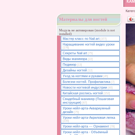
КАМ
Катег
Материалы для ногтей
Модуль не активирован (module is not
installed)
Мастер класс по Nail art
[377]
Наращивание ногтей видео уроки
[176]
Секреты Nail art
[75]
Виды маникюра
[22]
Педикюр
[13]
Дизайны ногтей
[12]
Уход за ногтями и руками
[45]
Болезни ногтей. Профилактика
[7]
Новости ногтевой индустрии
[40]
Китайская роспись ногтей
[152]
Свадебный маникюр (Пошаговая
инструкция)
[67]
Уроки нейл-арта-Аквариумный
дизайн
[75]
Уроки нейл-арта-Акриловая лепка
[235]
Уроки нейл-арта --- Орнамент
[78]
Уроки нейл-арта - Объёмный