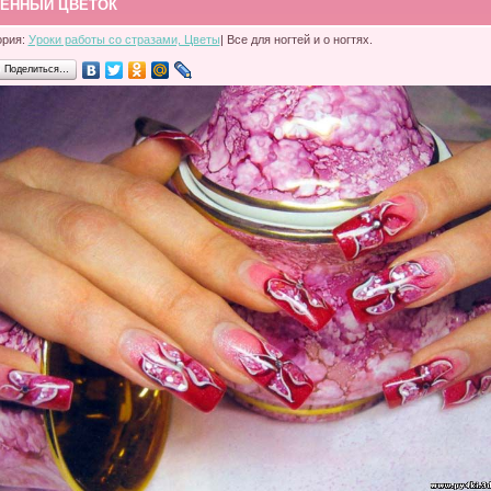
ЕННЫЙ ЦВЕТОК
ория:
Уроки работы со стразами, Цветы
| Все для ногтей и о ногтях.
Поделиться…