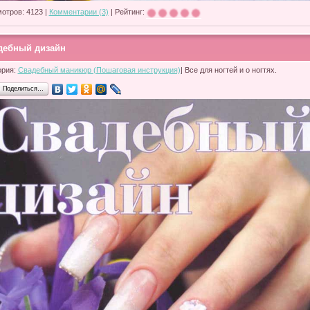
отров: 4123 |
Комментарии (3)
| Рейтинг:
дебный дизайн
ория:
Свадебный маникюр (Пошаговая инструкция)
| Все для ногтей и о ногтях.
Поделиться…