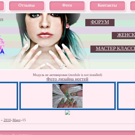
Отзывы
Фото
Контакты
SS
ФОРУМ
ЖЕНСК
МАСТЕР КЛАСС
Модуль не активирован (module is not installed)
Фото дизайна ногтей
»
2010
»
Март
»
15