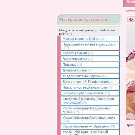
Лили
Катег
Материалы для ногтей
Модуль не активирован (module is not
installed)
Мастер класс по Nail art
[377]
Наращивание ногтей видео уроки
[176]
Секреты Nail art
[75]
Виды маникюра
[22]
Педикюр
[13]
Дизайны ногтей
[12]
Уход за ногтями и руками
[45]
Болезни ногтей. Профилактика
[7]
Новости ногтевой индустрии
[40]
Китайская роспись ногтей
[152]
Свадебный маникюр (Пошаговая
инструкция)
[67]
Уроки нейл-арта-Аквариумный
дизайн
[75]
Уроки нейл-арта-Акриловая лепка
[235]
Просм
Уроки нейл-арта --- Орнамент
[78]
Уроки нейл-арта - Объёмный