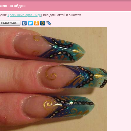
зеля на эйдже
ория:
Уроки нейл-арта-Эйдж
| Все для ногтей и о ногтях.
Поделиться…