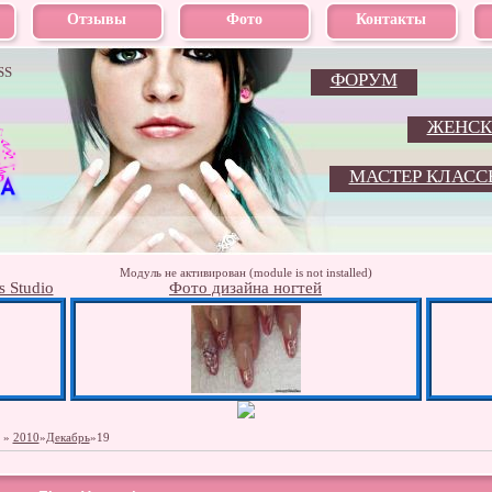
Отзывы
Фото
Контакты
SS
ФОРУМ
ЖЕНСК
МАСТЕР КЛАСС
Модуль не активирован (module is not installed)
s Studio
Фото дизайна ногтей
»
2010
»
Декабрь
»
19