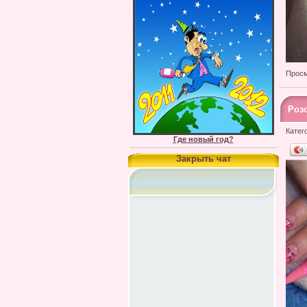
Просм
Роз
Катег
Где новый год?
Закрыть чат