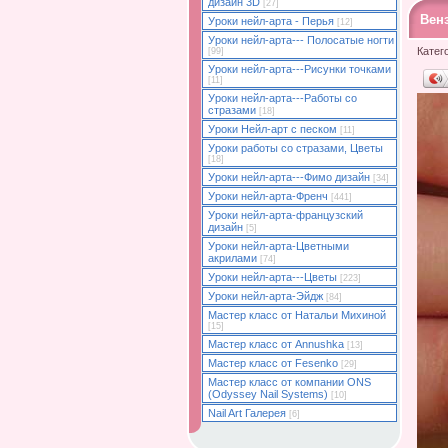
дизайн 3D
[27]
Вен
Уроки нейл-арта - Перья
[12]
Уроки нейл-арта--- Полосатые ногти
Катег
[99]
Уроки нейл-арта---Рисунки точками
[11]
Уроки нейл-арта---Работы со
стразами
[18]
Уроки Нейл-арт с песком
[11]
Уроки работы со стразами, Цветы
[18]
Уроки нейл-арта---Фимо дизайн
[34]
Уроки нейл-арта-Френч
[441]
Уроки нейл-арта-французский
дизайн
[5]
Уроки нейл-арта-Цветными
акрилами
[74]
Уроки нейл-арта---Цветы
[223]
Уроки нейл-арта-Эйдж
[84]
Мастер класс от Натальи Михиной
[15]
Мастер класс от Annushka
[13]
Мастер класс от Fesenko
[29]
Мастер класс от компании ONS
(Odyssey Nail Systems)
[10]
Nail Art Галерея
[6]