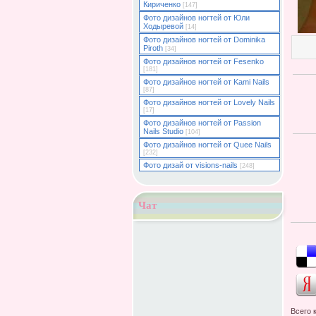
Кириченко
[147]
Фото дизайнов ногтей от Юли
Ходыревой
[14]
Фото дизайнов ногтей от Dominika
Piroth
[34]
Фото дизайнов ногтей от Fesenko
[181]
Фото дизайнов ногтей от Kami Nails
[87]
Фото дизайнов ногтей от Lovely Nails
[17]
Фото дизайнов ногтей от Passion
Nails Studio
[104]
Фото дизайнов ногтей от Quee Nails
[232]
Фото дизай от visions-nails
[248]
Чат
Всего 