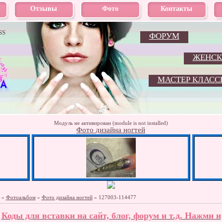
Отзывы
Фото
Контакты
SS
ФОРУМ
ЖЕНСК
МАСТЕР КЛАСС
Модуль не активирован (module is not installed)
Фото дизайна ногтей
»
Фотоальбом
»
Фото дизайна ногтей
» 127003-114477
Коды для вставки на сайт, блог, форум и т.д. Нажми и