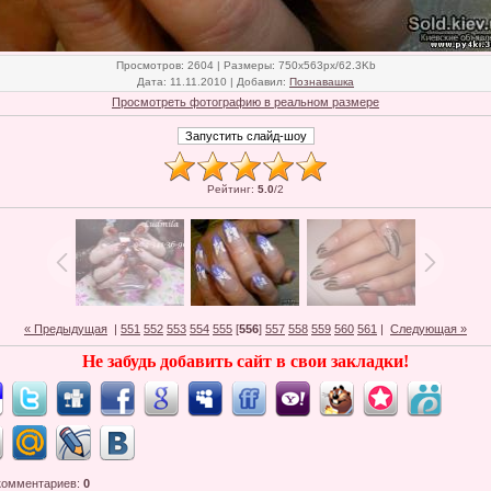
Просмотров
: 2604 |
Размеры
: 750x563px/62.3Kb
Дата
: 11.11.2010 |
Добавил
:
Познавашка
Просмотреть фотографию в реальном размере
Рейтинг
:
5.0
/
2
« Предыдущая
|
551
552
553
554
555
[
556
]
557
558
559
560
561
|
Следующая »
Не забудь добавить сайт в свои закладки!
комментариев
:
0