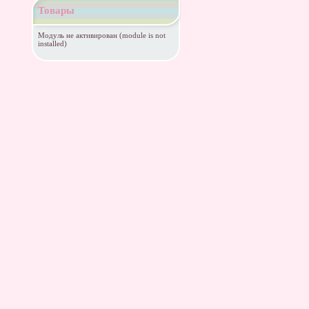
Товары
Модуль не активирован (module is not
installed)