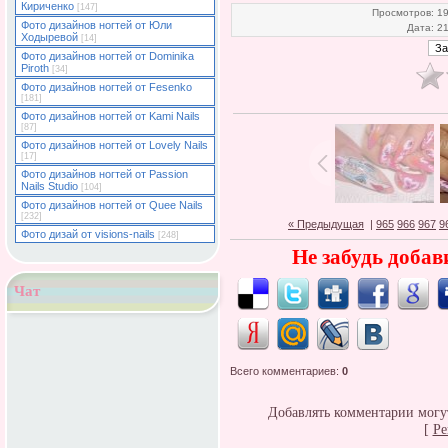
Кириченко
[147]
Просмотров
: 1
Фото дизайнов ногтей от Юли
Дата
: 2
Ходыревой
[14]
Фото дизайнов ногтей от Dominika
Piroth
[34]
Фото дизайнов ногтей от Fesenko
[181]
Фото дизайнов ногтей от Kami Nails
[87]
Фото дизайнов ногтей от Lovely Nails
[17]
Фото дизайнов ногтей от Passion
Nails Studio
[104]
Фото дизайнов ногтей от Quee Nails
[232]
« Предыдущая
|
965
966
967
9
Фото дизай от visions-nails
[248]
Не забудь добав
Чат
Всего комментариев
:
0
Добавлять комментарии могут
[
Ре