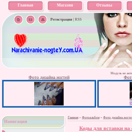
Главная
Магазин
Отзывы
Регистрация
|
RSS
Модуль не акти
Фото дизайна ногтей
Фот
Главная
»
Фотоальбом
»
Фото дизайна ногте
Навигация
Коды для вставки на с