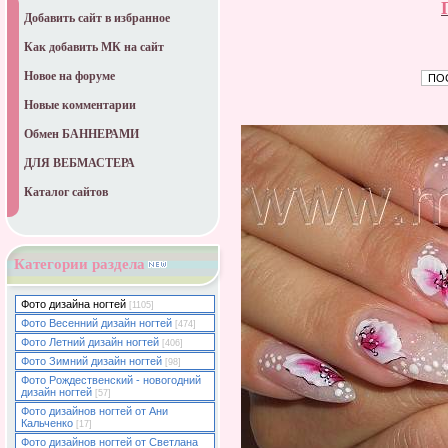
Добавить сайт в избранное
Как добавить МК на сайт
Новое на форуме
Новые комментарии
Обмен БАННЕРАМИ
ДЛЯ ВЕБМАСТЕРА
Каталог сайтов
Категории раздела
Фото дизайна ногтей
[1105]
Фото Весенний дизайн ногтей
[474]
Фото Летний дизайн ногтей
[406]
Фото Зимний дизайн ногтей
[98]
Фото Рождественский - новогодний
дизайн ногтей
[57]
Фото дизайнов ногтей от Ани
Кальченко
[17]
Фото дизайнов ногтей от Светлана