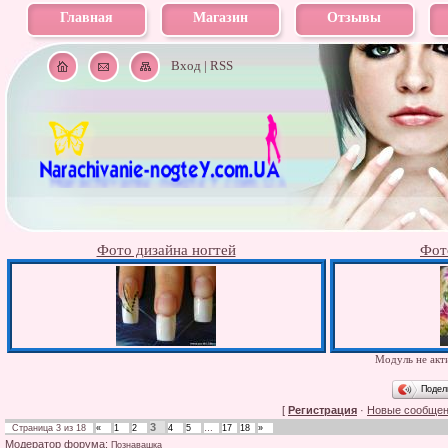
Главная
Магазин
Отзывы
Вход
|
RSS
Фото дизайна ногтей
Фот
Модуль не акти
Подел
[
Регистрация
·
Новые сообще
3
Страница
3
из
18
«
1
2
4
5
…
17
18
»
Модератор форума:
Познавашка