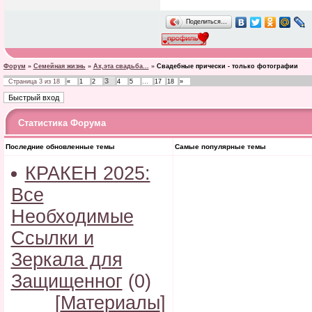
Поделиться…
Форум
»
Семейная жизнь
»
Ах,эта свадьба...
»
Свадебные прически - только фотографии
3
Страница
3
из
18
«
1
2
4
5
…
17
18
»
Статистика Форума
Последние обновленные темы
Самые популярные темы
КРАКЕН 2025:
Все
Необходимые
Ссылки и
Зеркала для
Защищенног
(0)
[
Материалы
]