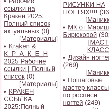
Рабочие
РИСУНКИ НА
ссылки на
НОГТЯХ!!!!
(36
Кракен 2025:
[
Маник
Полный список
МК от Мариш
актуальных
(0)
Бирюковой
(30
[
Материалы
]
[
МАСТ
Kraken &
КЛАС
К_Р_А_К_Е_Н
Дизайн ногте
2025 Рабочие
(269)
ссылки | Полный
[
Маник
список
(0)
Пошаговые
[
Материалы
]
мастер классы
КРАКЕН
по росписи
ССЫЛКА
ногтей
(249)
2025:Полный