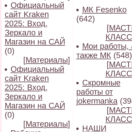
Официальный
МК Fesenko
сайт Kraken
(642)
2025: Вход,
[
МАСТ
Зеркало и
КЛАС
Магазин на САЙ
Мои работы, 
(0)
также МК
(548)
[
Материалы
]
[
МАСТ
Официальный
КЛАС
сайт Kraken
Скромные
2025: Вход,
работы от
Зеркало и
jokermanka
(39
Магазин на САЙ
[
МАСТ
(0)
КЛАС
[
Материалы
]
НАШИ