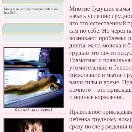
Многие будущие мамы н
Модуль не активирован (module is not
installed)
начать успешно грудно
что это естественный 
сам по себе. Но через 
возникают проблемы: ре
диеты, мало молока и б
грудью это почти искус
Грамотная и правильна
утомительных и беспол
сцеживание и мытье гру
ваши силы и время. Пр
немного – это приклады
и ночные кормления.
Солярий: за и против?
Правильное прикладыва
ребенка грудному вска
сразу после рождения 