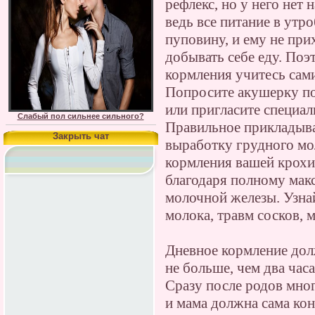
рефлекс, но у него нет 
ведь все питание в утро
пуповину, и ему не пр
добывать себе еду. Поэ
кормления учитесь сами
Попросите акушерку по
или пригласите специал
Слабый пол сильнее сильного?
Правильное прикладыва
Закрыть чат
выработку грудного мо
кормления вашей крохи
благодаря полному ма
молочной железы. Узнай
молока, травм сосков, м
Дневное кормление до
не больше, чем два час
Сразу после родов мно
и мама должна сама ко