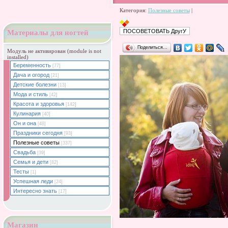
Категория:
Полезные советы
|
Материалы для ногтей
Поделиться…
Модуль не активирован (module is not
installed)
Беременность
[77]
Дача и огород
[21]
Детские болезни
[13]
Мода и стиль
[42]
Красота и здоровья
[142]
Кулинария
[40]
Он и она
[48]
Праздники сегодня
[93]
Полезные советы
[337]
Свадьба
[39]
Семья и дети
[82]
Тесты
[1]
Успешная леди
[24]
Интересно знать
[17]
Магазин