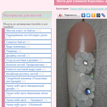
Ногти для Снежной Королевы- а
Категория:
Уроки нейл-арта-Акриловая л
Материалы для ногтей
Поделиться…
Модуль не активирован (module is not
installed)
Мастер класс по Nail art
[377]
Наращивание ногтей видео уроки
[176]
Секреты Nail art
[75]
Виды маникюра
[22]
Педикюр
[13]
Дизайны ногтей
[12]
Уход за ногтями и руками
[45]
Болезни ногтей. Профилактика
[7]
Новости ногтевой индустрии
[40]
Китайская роспись ногтей
[152]
Свадебный маникюр (Пошаговая
инструкция)
[67]
Уроки нейл-арта-Аквариумный
дизайн
[75]
Уроки нейл-арта-Акриловая лепка
[235]
Уроки нейл-арта --- Орнамент
[78]
Уроки нейл-арта - Объёмный