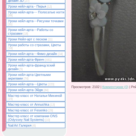
дизайн 3D
[27]
Уроки нейл-арта - Перья
[12]
Уроки нейл-арта--- Полосатые ногти
[99]
Уроки нейл-арта---Рисунки точками
[11]
Уроки нейл-арта---Работы со
стразами
[18]
Уроки Нейл-арт с песком
[11]
Уроки работы со стразами, Цветы
[18]
Уроки нейл-арта---Фимо дизайн
[34]
Уроки нейл-арта-Френч
[441]
Уроки нейл-арта-французский
дизайн
[5]
Уроки нейл-арта-Цветными
акрилами
[74]
Уроки нейл-арта---Цветы
[223]
Просмотров: 2102 |
Комментарии (0)
| Ре
Уроки нейл-арта-Эйдж
[84]
Мастер класс от Натальи Михиной
[15]
Мастер класс от Annushka
[13]
Мастер класс от Fesenko
[29]
Мастер класс от компании ONS
(Odyssey Nail Systems)
[10]
Nail Art Галерея
[6]