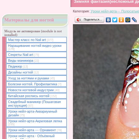
Зимняя фантазия(несложный ди
Категория:
Уроки нейл-арта--- Полосатые
Материалы для ногтей
Поделиться…
Модуль не активирован (module is not
installed)
Мастер класс по Nail art
[377]
Наращивание ногтей видео уроки
[176]
Секреты Nail art
[75]
Виды маникюра
[22]
Педикюр
[13]
Дизайны ногтей
[12]
Уход за ногтями и руками
[45]
Болезни ногтей. Профилактика
[7]
Новости ногтевой индустрии
[40]
Китайская роспись ногтей
[152]
Свадебный маникюр (Пошаговая
инструкция)
[67]
Уроки нейл-арта-Аквариумный
дизайн
[75]
Уроки нейл-арта-Акриловая лепка
[235]
Уроки нейл-арта --- Орнамент
[78]
Уроки нейл-арта - Объёмный