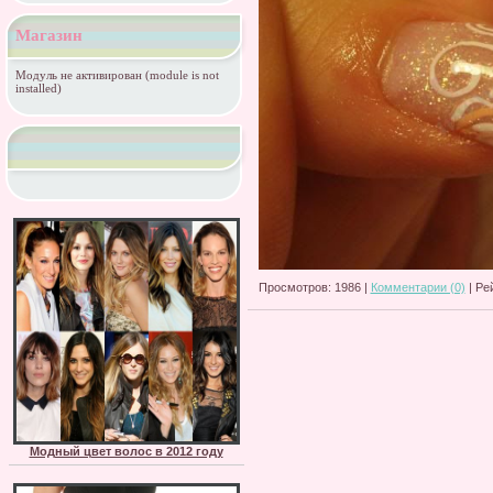
Магазин
Модуль не активирован (module is not
installed)
Просмотров: 1986 |
Комментарии (0)
| Ре
Модный цвет волос в 2012 году