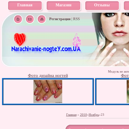
Главная
Магазин
Отзывы
Регистрация
|
RSS
Модуль не акти
Фото дизайна ногтей
Фот
Главная
»
2010
»
Ноябрь
»
23