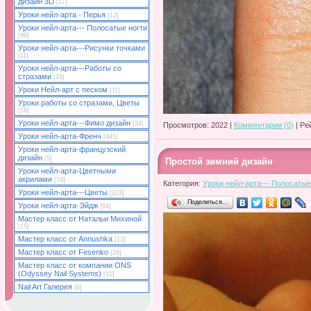
дизайн 3D
[27]
Уроки нейл-арта - Перья
[12]
Уроки нейл-арта--- Полосатые ногти
[99]
Уроки нейл-арта---Рисунки точками
[11]
Уроки нейл-арта---Работы со
стразами
[18]
Уроки Нейл-арт с песком
[11]
Уроки работы со стразами, Цветы
[18]
Уроки нейл-арта---Фимо дизайн
[34]
Просмотров: 2022 |
Комментарии (0)
| Ре
Уроки нейл-арта-Френч
[441]
Уроки нейл-арта-французский
дизайн
[5]
Простой зимний дизайн
Уроки нейл-арта-Цветными
акрилами
[74]
Категория:
Уроки нейл-арта--- Полосатые
Уроки нейл-арта---Цветы
[223]
Поделиться…
Уроки нейл-арта-Эйдж
[84]
Мастер класс от Натальи Михиной
[15]
Мастер класс от Annushka
[13]
Мастер класс от Fesenko
[29]
Мастер класс от компании ONS
(Odyssey Nail Systems)
[10]
Nail Art Галерея
[6]