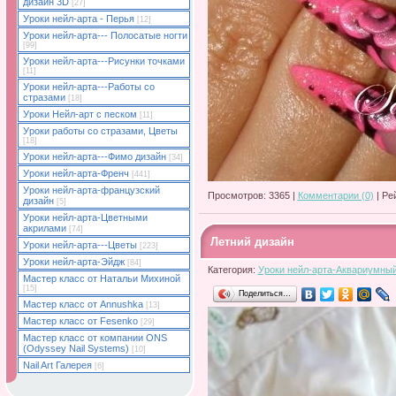
дизайн 3D
[27]
Уроки нейл-арта - Перья
[12]
Уроки нейл-арта--- Полосатые ногти
[99]
Уроки нейл-арта---Рисунки точками
[11]
Уроки нейл-арта---Работы со
стразами
[18]
Уроки Нейл-арт с песком
[11]
Уроки работы со стразами, Цветы
[18]
Уроки нейл-арта---Фимо дизайн
[34]
Уроки нейл-арта-Френч
[441]
Уроки нейл-арта-французский
Просмотров: 3365 |
Комментарии (0)
| Ре
дизайн
[5]
Уроки нейл-арта-Цветными
акрилами
[74]
Летний дизайн
Уроки нейл-арта---Цветы
[223]
Уроки нейл-арта-Эйдж
[84]
Категория:
Уроки нейл-арта-Аквариумный
Мастер класс от Натальи Михиной
[15]
Поделиться…
Мастер класс от Annushka
[13]
Мастер класс от Fesenko
[29]
Мастер класс от компании ONS
(Odyssey Nail Systems)
[10]
Nail Art Галерея
[6]