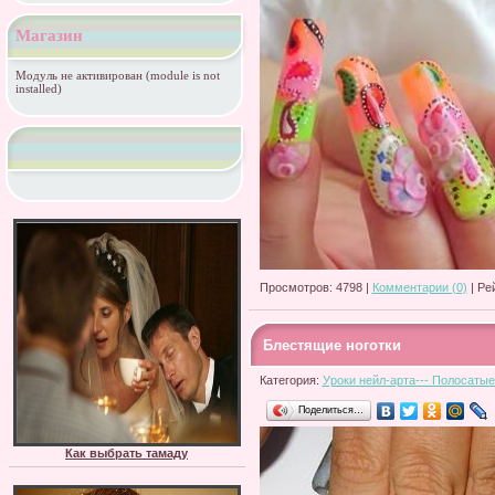
Магазин
Модуль не активирован (module is not
installed)
Просмотров: 4798 |
Комментарии (0)
| Ре
Блестящие ноготки
Категория:
Уроки нейл-арта--- Полосатые
Поделиться…
Как выбрать тамаду