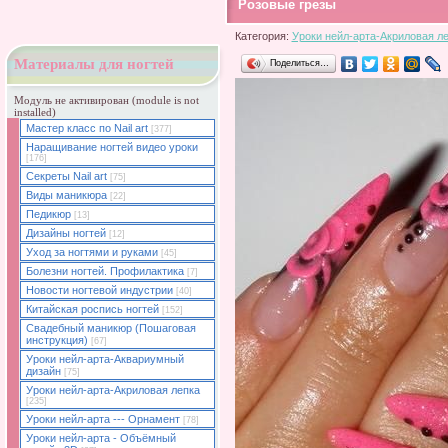
Розовые грезы
Категория:
Уроки нейл-арта-Акриловая л
Материалы для ногтей
Поделиться…
Модуль не активирован (module is not
installed)
Мастер класс по Nail art
[377]
Наращивание ногтей видео уроки
[176]
Секреты Nail art
[75]
Виды маникюра
[22]
Педикюр
[13]
Дизайны ногтей
[12]
Уход за ногтями и руками
[45]
Болезни ногтей. Профилактика
[7]
Новости ногтевой индустрии
[40]
Китайская роспись ногтей
[152]
Свадебный маникюр (Пошаговая
инструкция)
[67]
Уроки нейл-арта-Аквариумный
дизайн
[75]
Уроки нейл-арта-Акриловая лепка
[235]
Уроки нейл-арта --- Орнамент
[78]
Уроки нейл-арта - Объёмный