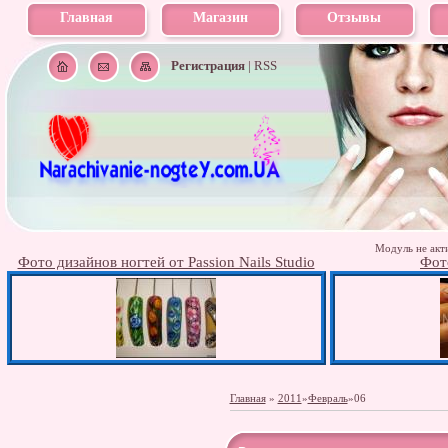
Главная
Магазин
Отзывы
Регистрация
|
RSS
Модуль не акти
Фото дизайнов ногтей от Passion Nails Studio
Фот
Главная
»
2011
»
Февраль
»
06