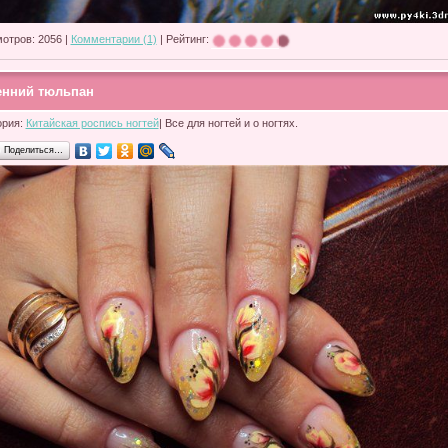
отров: 2056 |
Комментарии (1)
| Рейтинг:
енний тюльпан
ория:
Китайская роспись ногтей
| Все для ногтей и о ногтях.
Поделиться…