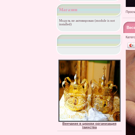
Магазин
Просм
Модуль не активирован (module is not
installed)
Вес
Катег
Венчание в церкви организация
таинства