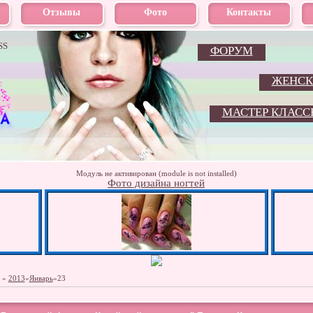
Отзывы
Фото
Контакты
SS
ФОРУМ
ЖЕНСК
МАСТЕР КЛАСС
Модуль не активирован (module is not installed)
Фото дизайна ногтей
»
2013
»
Январь
»
23