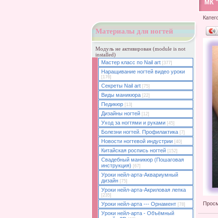
МК 
Катег
Материалы для ногтей
Модуль не активирован (module is not
installed)
Мастер класс по Nail art
[377]
Наращивание ногтей видео уроки
[176]
Секреты Nail art
[75]
Виды маникюра
[22]
Педикюр
[13]
Дизайны ногтей
[12]
Уход за ногтями и руками
[45]
Болезни ногтей. Профилактика
[7]
Новости ногтевой индустрии
[40]
Китайская роспись ногтей
[152]
Свадебный маникюр (Пошаговая
инструкция)
[67]
Уроки нейл-арта-Аквариумный
дизайн
[75]
Уроки нейл-арта-Акриловая лепка
[235]
Просм
Уроки нейл-арта --- Орнамент
[78]
Уроки нейл-арта - Объёмный