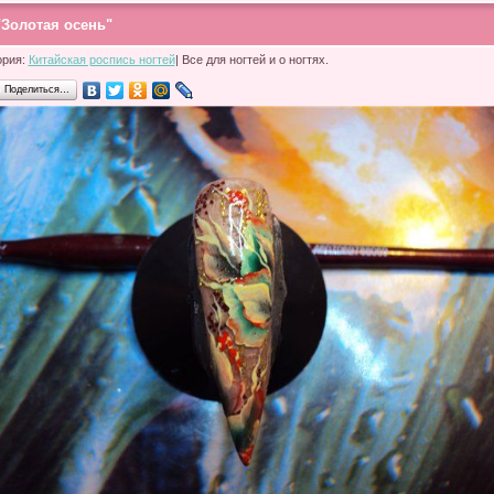
"Золотая осень"
ория:
Китайская роспись ногтей
| Все для ногтей и о ногтях.
Поделиться…