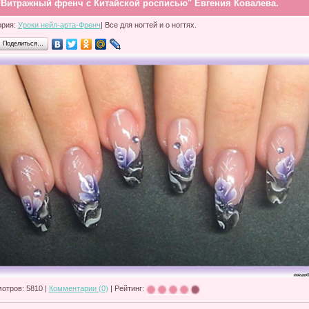
"Витражный френч с Китайской росписью" Евгения Ковалева.
ория:
Уроки нейл-арта-Френч
| Все для ногтей и о ногтях.
Поделиться…
отров: 5810 |
Комментарии (0)
| Рейтинг: