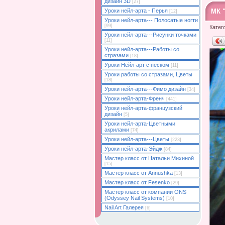
дизайн 3D
[27]
МК 
Уроки нейл-арта - Перья
[12]
Уроки нейл-арта--- Полосатые ногти
[99]
Катег
Уроки нейл-арта---Рисунки точками
[11]
Уроки нейл-арта---Работы со
стразами
[18]
Уроки Нейл-арт с песком
[11]
Уроки работы со стразами, Цветы
[18]
Уроки нейл-арта---Фимо дизайн
[34]
Уроки нейл-арта-Френч
[441]
Уроки нейл-арта-французский
дизайн
[5]
Уроки нейл-арта-Цветными
акрилами
[74]
Уроки нейл-арта---Цветы
[223]
Уроки нейл-арта-Эйдж
[84]
Мастер класс от Натальи Михиной
[15]
Мастер класс от Annushka
[13]
Мастер класс от Fesenko
[29]
Мастер класс от компании ONS
(Odyssey Nail Systems)
[10]
Nail Art Галерея
[6]