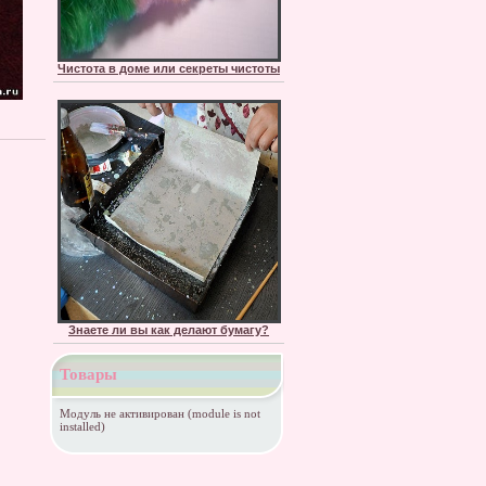
Чистота в доме или секреты чистоты
Знаете ли вы как делают бумагу?
Товары
Модуль не активирован (module is not
installed)