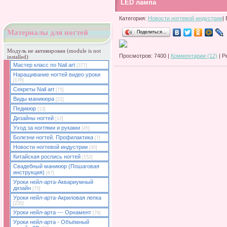
LED лампа
Категория:
Новости ногтевой индустрии
|
Материалы для ногтей
Поделиться…
Модуль не активирован (module is not
Просмотров: 7400 |
Комментарии (12)
| Р
installed)
Мастер класс по Nail art
[377]
Наращивание ногтей видео уроки
[176]
Секреты Nail art
[75]
Виды маникюра
[22]
Педикюр
[13]
Дизайны ногтей
[12]
Уход за ногтями и руками
[45]
Болезни ногтей. Профилактика
[7]
Новости ногтевой индустрии
[40]
Китайская роспись ногтей
[152]
Свадебный маникюр (Пошаговая
инструкция)
[67]
Уроки нейл-арта-Аквариумный
дизайн
[75]
Уроки нейл-арта-Акриловая лепка
[235]
Уроки нейл-арта --- Орнамент
[78]
Уроки нейл-арта - Объёмный