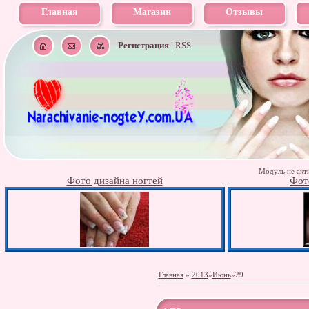
Главная
Магазин
Отзывы
Регистрация
|
RSS
Модуль не акти
Фото дизайна ногтей
Фот
Главная
»
2013
»
Июнь
»
29