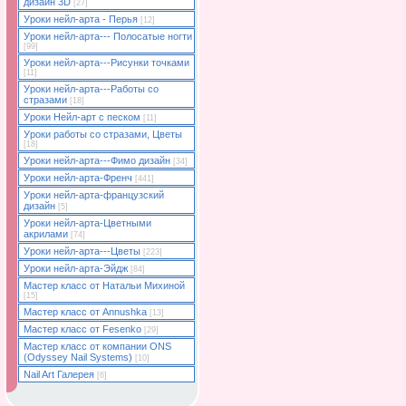
дизайн 3D
[27]
Уроки нейл-арта - Перья
[12]
Уроки нейл-арта--- Полосатые ногти
[99]
Уроки нейл-арта---Рисунки точками
[11]
Уроки нейл-арта---Работы со
стразами
[18]
Уроки Нейл-арт с песком
[11]
Уроки работы со стразами, Цветы
[18]
Уроки нейл-арта---Фимо дизайн
[34]
Уроки нейл-арта-Френч
[441]
Уроки нейл-арта-французский
дизайн
[5]
Уроки нейл-арта-Цветными
акрилами
[74]
Уроки нейл-арта---Цветы
[223]
Уроки нейл-арта-Эйдж
[84]
Мастер класс от Натальи Михиной
[15]
Мастер класс от Annushka
[13]
Мастер класс от Fesenko
[29]
Мастер класс от компании ONS
(Odyssey Nail Systems)
[10]
Nail Art Галерея
[6]