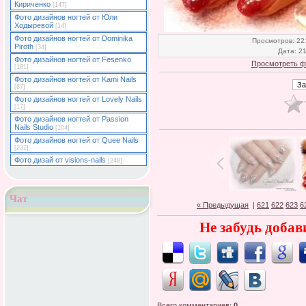
Кириченко
[147]
Фото дизайнов ногтей от Юли
Ходыревой
[14]
Фото дизайнов ногтей от Dominika
Просмотров
: 22
Piroth
[34]
Дата
: 2
Фото дизайнов ногтей от Fesenko
Просмотреть ф
[181]
Фото дизайнов ногтей от Kami Nails
[87]
Фото дизайнов ногтей от Lovely Nails
[17]
Фото дизайнов ногтей от Passion
Nails Studio
[104]
Фото дизайнов ногтей от Quee Nails
[232]
Фото дизай от visions-nails
[248]
Чат
« Предыдущая
|
621
622
623
6
Не забудь добав
Всего комментариев
:
0