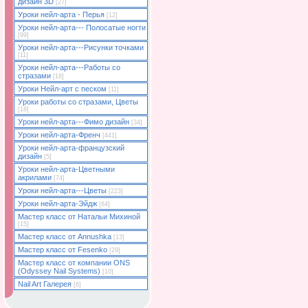
дизайн 3D
[27]
Уроки нейл-арта - Перья
[12]
Уроки нейл-арта--- Полосатые ногти
[99]
Уроки нейл-арта---Рисунки точками
[11]
Уроки нейл-арта---Работы со
стразами
[18]
Уроки Нейл-арт с песком
[11]
Уроки работы со стразами, Цветы
[18]
Уроки нейл-арта---Фимо дизайн
[34]
Уроки нейл-арта-Френч
[441]
Уроки нейл-арта-французский
дизайн
[5]
Уроки нейл-арта-Цветными
акрилами
[74]
Уроки нейл-арта---Цветы
[223]
Уроки нейл-арта-Эйдж
[84]
Мастер класс от Натальи Михиной
[15]
Мастер класс от Annushka
[13]
Мастер класс от Fesenko
[29]
Мастер класс от компании ONS
(Odyssey Nail Systems)
[10]
Nail Art Галерея
[6]