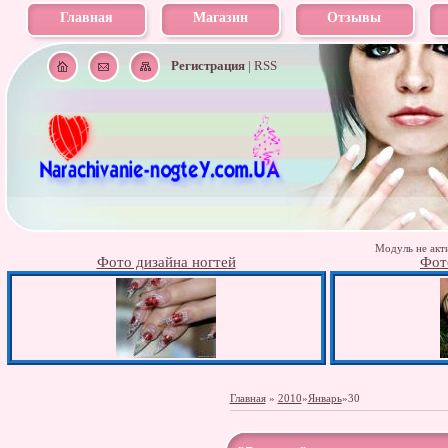
Главная
Магазин
Отзывы
Регистрация
|
RSS
Модуль не акти
Фото дизайна ногтей
Фот
Главная
»
2010
»
Январь
»
30