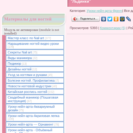
"Льдинки"
Категория:
Уроки нейл-арта-Френч
| Все д
Материалы для ногтей
Поделиться…
Просмотров: 5393 |
Комментарии (5)
| Ре
Модуль не активирован (module is not
installed)
Мастер класс по Nail art
[377]
Наращивание ногтей видео уроки
[176]
Секреты Nail art
[75]
Виды маникюра
[22]
Педикюр
[13]
Дизайны ногтей
[12]
Уход за ногтями и руками
[45]
Болезни ногтей. Профилактика
[7]
Новости ногтевой индустрии
[40]
Китайская роспись ногтей
[152]
Свадебный маникюр (Пошаговая
инструкция)
[67]
Уроки нейл-арта-Аквариумный
дизайн
[75]
Уроки нейл-арта-Акриловая лепка
[235]
Уроки нейл-арта --- Орнамент
[78]
Уроки нейл-арта - Объёмный