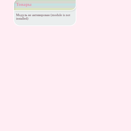
Товары
Модуль не активирован (module is not
installed)