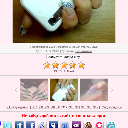
Просмотров
: 1105 |
Размеры
: 360x479px/90.2Kb
Дата
: 11.11.2010 |
Добавил
:
Познавашка
Рейтинг
:
5.0
/
2
« Предыдущая
|
307
308
309
310
311
[
312
]
313
314
315
316
317
|
Следующая »
Не забудь добавить сайт в свои закладки!