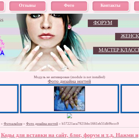
Отзывы
Фото
Контакты
SS
ФОРУМ
ЖЕНСК
МАСТЕР КЛАСС
Модуль не активирован (module is not installed)
Фото дизайна ногтей
»
Фотоальбом
»
Фото дизайна ногтей
» b57221aca7921bbc1661eb51db9bccc9
Коды для вставки на сайт, блог, форум и т.д. Нажми и