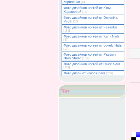
Кириченко
[147]
Фото дизайнов ногтей от Юли
Ходыревой
[14]
Фото дизайнов ногтей от Dominika
Piroth
[34]
Фото дизайнов ногтей от Fesenko
[181]
Фото дизайнов ногтей от Kami Nails
[87]
Фото дизайнов ногтей от Lovely Nails
[17]
Фото дизайнов ногтей от Passion
Nails Studio
[104]
Фото дизайнов ногтей от Quee Nails
[232]
Фото дизай от visions-nails
[248]
Чат